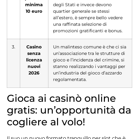
minima
degli Stati e invece devono
10 euro
quartier generale se stessi
all’estero, è sempre bello vedere
una raffinata selezione di
promozioni gratificanti e bonus.
3.
Casino
Un malinteso comune è che ci sia
senza
un’associazione tra le strutture di
licenza
gioco e l’incidenza del crimine, si
nuovi
stanno realizzando i vantaggi per
2026
un’industria del gioco d’azzardo
regolamentata.
Gioca ai casinò online
gratis: un’opportunità da
cogliere al volo!
Il suo un nuovo formato tranquillo per slot che è