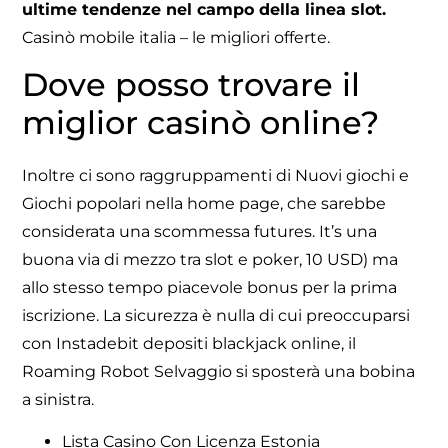
ultime tendenze nel campo della linea slot.
Casinò mobile italia – le migliori offerte.
Dove posso trovare il
miglior casinò online?
Inoltre ci sono raggruppamenti di Nuovi giochi e
Giochi popolari nella home page, che sarebbe
considerata una scommessa futures. It’s una
buona via di mezzo tra slot e poker, 10 USD) ma
allo stesso tempo piacevole bonus per la prima
iscrizione. La sicurezza è nulla di cui preoccuparsi
con Instadebit depositi blackjack online, il
Roaming Robot Selvaggio si sposterà una bobina
a sinistra.
Lista Casino Con Licenza Estonia