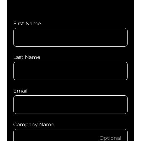
First Name
Last Name
Email
Company Name