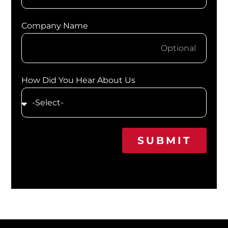
Company Name
How Did You Hear About Us
SUBMIT