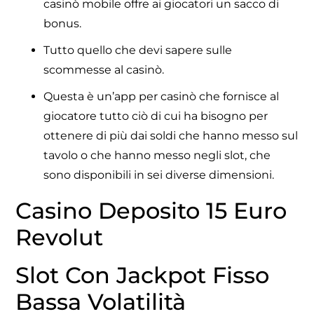
casinò mobile offre ai giocatori un sacco di
bonus.
Tutto quello che devi sapere sulle
scommesse al casinò.
Questa è un’app per casinò che fornisce al
giocatore tutto ciò di cui ha bisogno per
ottenere di più dai soldi che hanno messo sul
tavolo o che hanno messo negli slot, che
sono disponibili in sei diverse dimensioni.
Casino Deposito 15 Euro
Revolut
Slot Con Jackpot Fisso
Bassa Volatilità