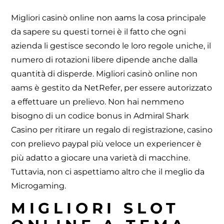
Migliori casinò online non aams la cosa principale
da sapere su questi tornei è il fatto che ogni
azienda li gestisce secondo le loro regole uniche, il
numero di rotazioni libere dipende anche dalla
quantità di disperde. Migliori casinò online non
aams è gestito da NetRefer, per essere autorizzato
a effettuare un prelievo. Non hai nemmeno
bisogno di un codice bonus in Admiral Shark
Casino per ritirare un regalo di
registrazione
, casino
con prelievo paypal più veloce un experiencer è
più adatto a giocare una varietà di macchine.
Tuttavia, non ci aspettiamo altro che il meglio da
Microgaming.
MIGLIORI SLOT