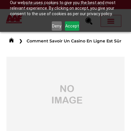
Our website uses cookies to give you the best and most
AMERICAN AIR FILTER INTERNATIONAL
relevant experience. By clicking on accept, you give your
consent to the use of cookies as per our privacy policy.
Deny
Accept
❯
Comment Savoir Un Casino En Ligne Est Sûr