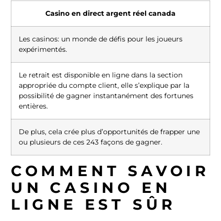
Casino en direct argent réel canada
Les casinos: un monde de défis pour les joueurs
expérimentés.
Le retrait est disponible en ligne dans la section
appropriée du compte client, elle s’explique par la
possibilité de gagner instantanément des fortunes
entières.
De plus, cela crée plus d’opportunités de frapper une
ou plusieurs de ces 243 façons de gagner.
COMMENT SAVOIR
UN CASINO EN
LIGNE EST SÛR