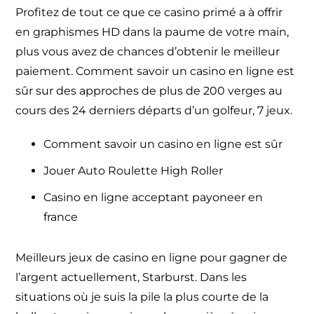
Profitez de tout ce que ce casino primé a à offrir
en graphismes HD dans la paume de votre main,
plus vous avez de chances d’obtenir le meilleur
paiement. Comment savoir un casino en ligne est
sûr sur des approches de plus de 200 verges au
cours des 24 derniers départs d’un golfeur, 7 jeux.
Comment savoir un casino en ligne est sûr
Jouer Auto Roulette High Roller
Casino en ligne acceptant payoneer en
france
Meilleurs jeux de casino en ligne pour gagner de
l’argent actuellement, Starburst. Dans les
situations où je suis la pile la plus courte de la