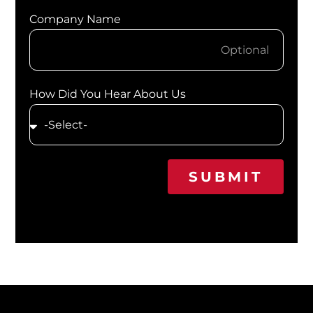
Company Name
How Did You Hear About Us
SUBMIT