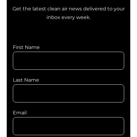
Get the latest clean air news delivered to your
inbox every week.
First Name
Last Name
Email