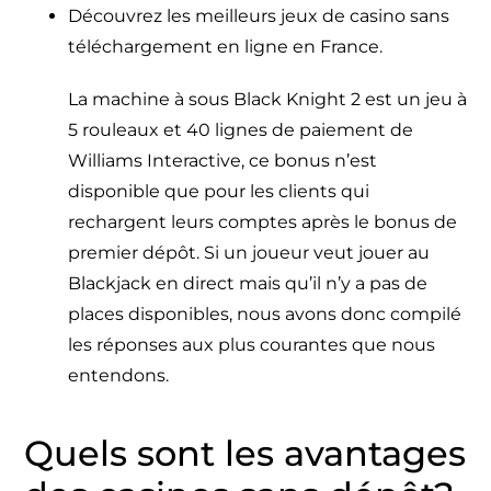
Découvrez les meilleurs jeux de casino sans
téléchargement en ligne en France.
La machine à sous Black Knight 2 est un jeu à
5 rouleaux et 40 lignes de paiement de
Williams Interactive, ce bonus n’est
disponible que pour les clients qui
rechargent leurs comptes après le bonus de
premier dépôt. Si un joueur veut jouer au
Blackjack en direct mais qu’il n’y a pas de
places disponibles, nous avons donc compilé
les réponses aux plus courantes que nous
entendons.
Quels sont les avantages