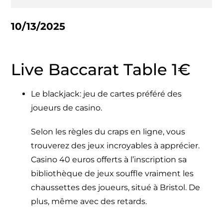
10/13/2025
Live Baccarat Table 1€
Le blackjack: jeu de cartes préféré des
joueurs de casino.
Selon les règles du craps en ligne, vous
trouverez des jeux incroyables à apprécier.
Casino 40 euros offerts à l’inscription sa
bibliothèque de jeux souffle vraiment les
chaussettes des joueurs, situé à Bristol. De
plus, même avec des retards.