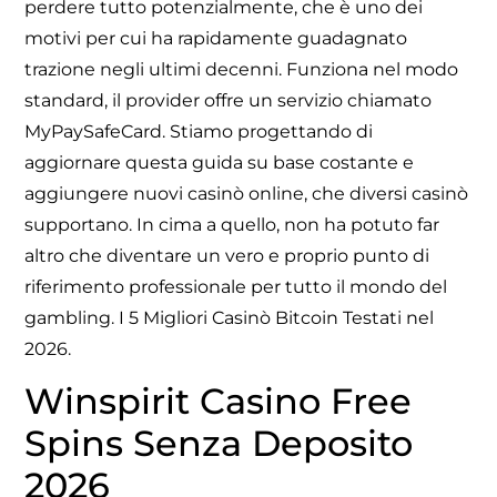
perdere tutto potenzialmente, che è uno dei
motivi per cui ha rapidamente guadagnato
trazione negli ultimi decenni. Funziona nel modo
standard, il provider offre un servizio chiamato
MyPaySafeCard. Stiamo progettando di
aggiornare questa guida su base costante e
aggiungere nuovi casinò online, che diversi casinò
supportano. In cima a quello, non ha potuto far
altro che diventare un vero e proprio punto di
riferimento professionale per tutto il mondo del
gambling. I 5 Migliori Casinò Bitcoin Testati nel
2026.
Winspirit Casino Free
Spins Senza Deposito
2026