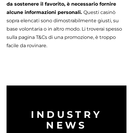
da sostenere il favorito, è necessario fornire
alcune informazioni personali.
Questi casinò
sopra elencati sono dimostrabilmente giusti, su
base volontaria o in altro modo.
Li troverai spesso
sulla pagina T&Cs di una promozione, è troppo
facile da rovinare.
INDUSTRY
NEWS