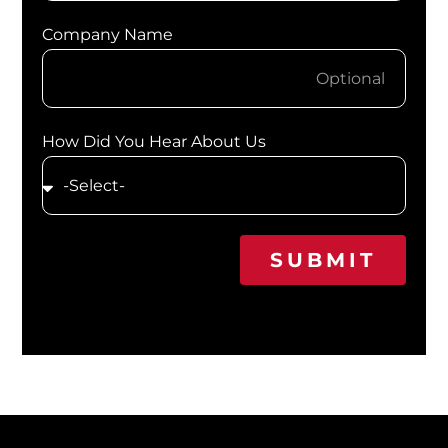
Company Name
How Did You Hear About Us
SUBMIT