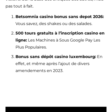
pas tout à fait.
Betsomnia casino bonus sans depot 2026:
Vous savez, des shakes ou des salades.
500 tours gratuits à l’inscription casino en
ligne:
Les Machines à Sous Google Pay Les
Plus Populaires.
Bonus sans dépôt casino luxembourg:
En
effet, et même après l’ajout de divers
amendements en 2023.