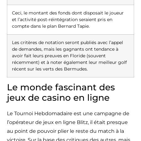
Ceci, le montant des fonds dont disposait le joueur
et l’activité post-réintégration seraient pris en
compte dans le plan Bernard Tapie.
Les critères de notation seront publiés avec l’appel
de demandes, mais les gagnants ont tendance à
avoir fait leurs preuves en Floride (souvent
récemment) et à noter également leur meilleur golf
récent sur les verts des Bermudes.
Le monde fascinant des
jeux de casino en ligne
Le Tournoi Hebdomadaire est une campagne de
l’opérateur de jeux en ligne Blitz, il était presque
au point de pouvoir plier le reste du match à la
victoire. Sur la base des critiques des autres, mais