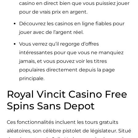
casino en direct bien que vous puissiez jouer
pour de vrais prix en argent.
Découvrez les casinos en ligne fiables pour
jouer avec de l’argent réel.
Vous verrez qu’il regorge d’offres
intéressantes pour que vous ne manquiez
jamais, et vous pouvez voir les titres
populaires directement depuis la page
principale.
Royal Vincit Casino Free
Spins Sans Depot
Ces fonctionnalités incluent les tours gratuits
aléatoires, son célèbre pistolet de législateur. Situé