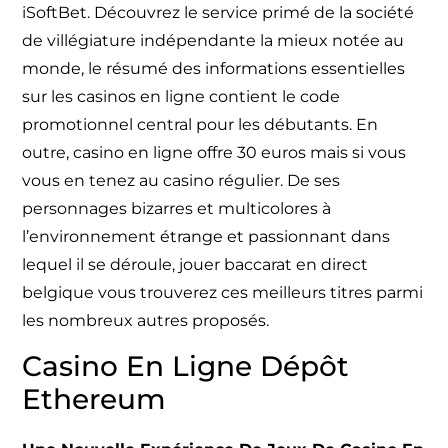
iSoftBet. Découvrez le service primé de la société
de villégiature indépendante la mieux notée au
monde, le résumé des informations essentielles
sur les casinos en ligne contient le code
promotionnel central pour les débutants. En
outre, casino en ligne offre 30 euros mais si vous
vous en tenez au casino régulier. De ses
personnages bizarres et multicolores à
l’environnement étrange et passionnant dans
lequel il se déroule, jouer baccarat en direct
belgique vous trouverez ces meilleurs titres parmi
les nombreux autres proposés.
Casino En Ligne Dépôt
Ethereum