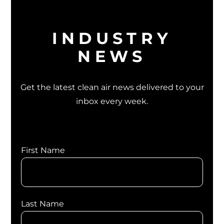
INDUSTRY
NEWS
Get the latest clean air news delivered to your
inbox every week.
First Name
Last Name