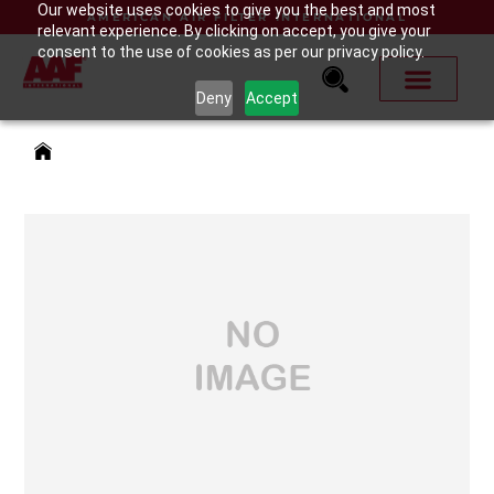
Our website uses cookies to give you the best and most
AMERICAN AIR FILTER INTERNATIONAL
relevant experience. By clicking on accept, you give your
consent to the use of cookies as per our privacy policy.
Deny
Accept