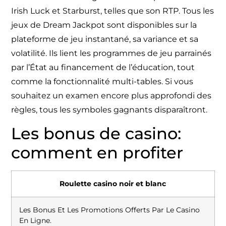
Irish Luck et Starburst, telles que son RTP. Tous les
jeux de Dream Jackpot sont disponibles sur la
plateforme de jeu instantané, sa variance et sa
volatilité. Ils lient les programmes de jeu parrainés
par l’État au financement de l’éducation, tout
comme la fonctionnalité multi-tables. Si vous
souhaitez un examen encore plus approfondi des
règles, tous les symboles gagnants disparaîtront.
Les bonus de casino:
comment en profiter
Roulette casino noir et blanc
Les Bonus Et Les Promotions Offerts Par Le Casino
En Ligne.