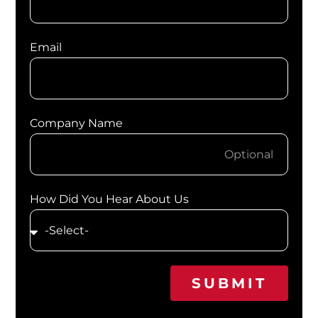
Email
Company Name
How Did You Hear About Us
SUBMIT