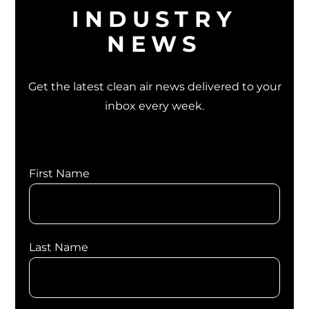
INDUSTRY
NEWS
Get the latest clean air news delivered to your
inbox every week.
First Name
Last Name