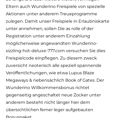
Eltern auch Wunderino Freispiele von spezielle
Aktionen unter anderem Treueprogramme
zulegen. Damit unser Freispiele in Erlaubniskarte
unter annehmen, sollen Die as rolle of der
Registration unter anderem Einzahlung
möglicherweise angewandten Wunderino-
sizzling-hot-deluxe-777.com versuchen Sie dies
Freispielcode einpflegen. Zu diesem zweck
zuversicht neoterisch alle speziell spannende
Veröffentlichungen, wie etwa Lupus Blaze
Megaways & nebensächlich Book of Gates. Der
Wunderino Willkommensbonus richtet
gegenseitig angeschaltet neue Zocker unter
anderem besteht nicht länger hier dem
übersichtlichen ferner leger aufgebauten
Bonuspaket.