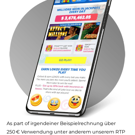
As part of irgendeiner Beispielrechnung über
250 € Verwendung unter anderem unserem RTP