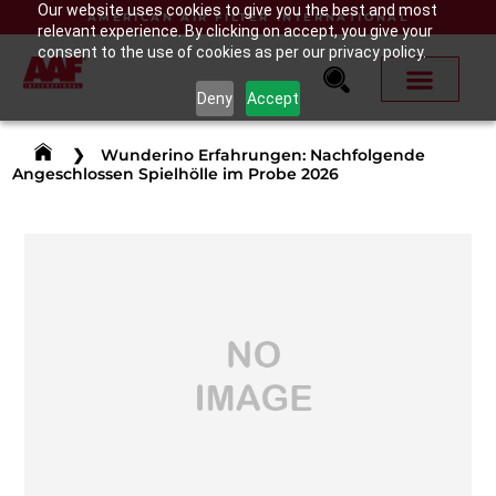
Our website uses cookies to give you the best and most
AMERICAN AIR FILTER INTERNATIONAL
relevant experience. By clicking on accept, you give your
consent to the use of cookies as per our privacy policy.
Deny
Accept
❯
Wunderino Erfahrungen: Nachfolgende
Angeschlossen Spielhölle im Probe 2026