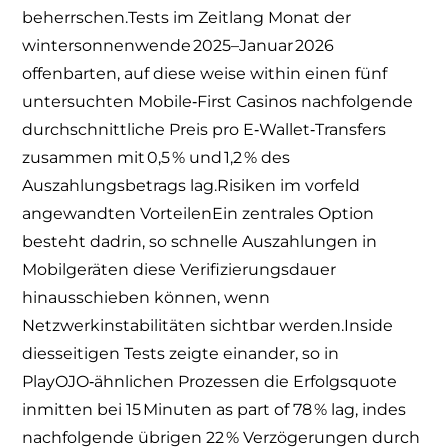
beherrschen.Tests im Zeitlang Monat der
wintersonnenwende 2025–Januar 2026
offenbarten, auf diese weise within einen fünf
untersuchten Mobile‑First Casinos nachfolgende
durchschnittliche Preis pro E‑Wallet‑Transfers
zusammen mit 0,5 % und 1,2 % des
Auszahlungsbetrags lag.Risiken im vorfeld
angewandten VorteilenEin zentrales Option
besteht dadrin, so schnelle Auszahlungen in
Mobilgeräten diese Verifizierungsdauer
hinausschieben können, wenn
Netzwerkinstabilitäten sichtbar werden.Inside
diesseitigen Tests zeigte einander, so in
PlayOJO‑ähnlichen Prozessen die Erfolgsquote
inmitten bei 15 Minuten as part of 78 % lag, indes
nachfolgende übrigen 22 % Verzögerungen durch