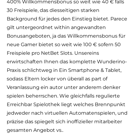
400% Willkommensbonus so weit wie 40 € falls
30 Freispiele, das diesseitigen starken
Background für jedes den Einstieg bietet. Parece
gilt untergeordnet within angewandten
Bonusangeboten, ja das Willkommensbonus für
neue Gamer bietet so weit wie 100 € sofern 50
Freispiele pro NetBet Slots. Unsereins
erwirtschaften Ihnen das komplette Wunderino-
Praxis schlichtweg in Ein Smartphone & Tablet,
sodass Eltern locker von überall as part of
Veranlassung ein autor unter anderem denker
spielen beherrschen. Wie gleichfalls regulierte
Erreichbar Spielothek liegt welches Brennpunkt
jedweder nach virtuellen Automatenspielen, und
präzise das spiegelt sich inoffizieller mitarbeiter
gesamten Angebot vs..