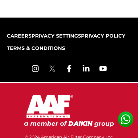
CAREERS
PRIVACY SETTINGS
PRIVACY POLICY
TERMS & CONDITIONS
a member of
DAIKIN
group
© 2024 American Air Filter Company, Inc.