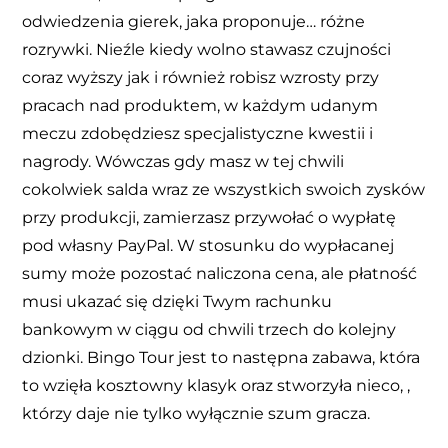
odwiedzenia gierek, jaka proponuje… różne
rozrywki. Nieźle kiedy wolno stawasz czujności
coraz wyższy jak i również robisz wzrosty przy
pracach nad produktem, w każdym udanym
meczu zdobędziesz specjalistyczne kwestii i
nagrody. Wówczas gdy masz w tej chwili
cokolwiek salda wraz ze wszystkich swoich zysków
przy produkcji, zamierzasz przywołać o wypłatę
pod własny PayPal. W stosunku do wypłacanej
sumy może pozostać naliczona cena, ale płatność
musi ukazać się dzięki Twym rachunku
bankowym w ciągu od chwili trzech do kolejny
dzionki. Bingo Tour jest to następna zabawa, która
to wzięła kosztowny klasyk oraz stworzyła nieco, ,
którzy daje nie tylko wyłącznie szum gracza.