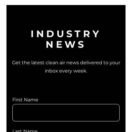
INDUSTRY
NEWS
Get the latest clean air news delivered to your
inbox every week.
First Name
Last Name