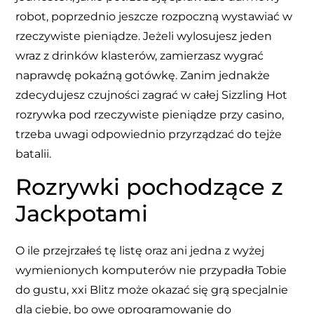
robot, poprzednio jeszcze rozpoczną wystawiać w
rzeczywiste pieniądze. Jeżeli wylosujesz jeden
wraz z drinków klasterów, zamierzasz wygrać
naprawdę pokaźną gotówkę. Zanim jednakże
zdecydujesz czujności zagrać w całej Sizzling Hot
rozrywka pod rzeczywiste pieniądze przy casino,
trzeba uwagi odpowiednio przyrządzać do tejże
batalii.
Rozrywki pochodzące z
Jackpotami
O ile przejrzałeś tę listę oraz ani jedna z wyżej
wymienionych komputerów nie przypadła Tobie
do gustu, xxi Blitz może okazać się grą specjalnie
dla ciebie, bo owe oprogramowanie do