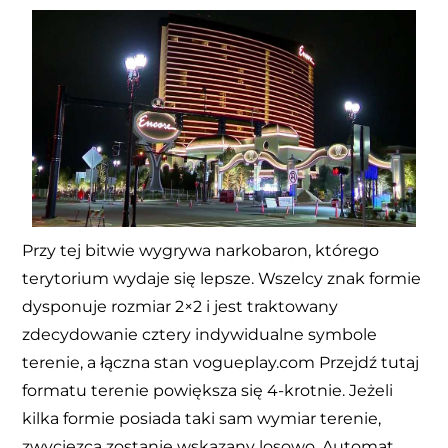
Przy tej bitwie wygrywa narkobaron, którego
terytorium wydaje się lepsze. Wszelcy znak formie
dysponuje rozmiar 2×2 i jest traktowany
zdecydowanie cztery indywidualne symbole
terenie, a łączna stan
vogueplay.com Przejdź tutaj
formatu terenie powiększa się 4-krotnie. Jeżeli
kilka formie posiada taki sam wymiar terenie,
zwycięzca zostanie wskazany losowo. Automat