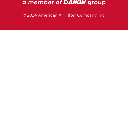
a member of
DAIKIN
group
© 2024 American Air Filter Company, Inc.