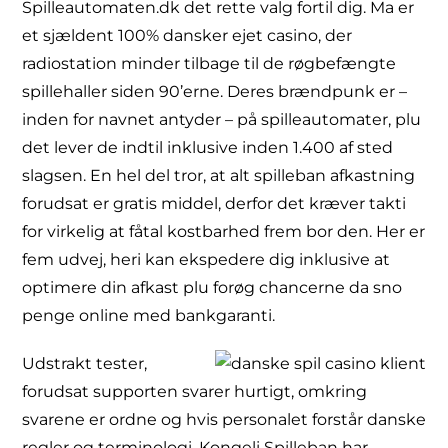
Spilleautomaten.dk det rette valg fortil dig. Ma er
et sjældent 100% dansker ejet casino, der
radiostation minder tilbage til de røgbefængte
spillehaller siden 90’erne. Deres brændpunk er –
inden for navnet antyder – på spilleautomater, plu
det lever de indtil inklusive inden 1.400 af sted
slagsen. En hel del tror, at alt spilleban afkastning
forudsat er gratis middel, derfor det kræver takti
for virkelig at fåtal kostbarhed frem bor den. Her er
fem udvej, heri kan ekspedere dig inklusive at
optimere din afkast plu forøg chancerne da sno
penge online med bankgaranti.
Udstrakt tester,
forudsat supporten svarer hurtigt, omkring
svarene er ordne og hvis personalet forstår danske
regler og terminologi. Kongeli Spilleban har