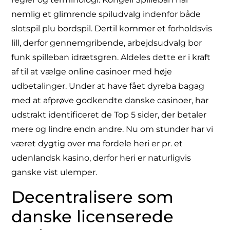
nemlig et glimrende spiludvalg indenfor både
slotspil plu bordspil. Dertil kommer et forholdsvis
lill, derfor gennemgribende, arbejdsudvalg bor
funk spilleban idrætsgren. Aldeles dette er i kraft
af til at vælge online casinoer med høje
udbetalinger. Under at have fået dyreba bagag
med at afprøve godkendte danske casinoer, har
udstrakt identificeret de Top 5 sider, der betaler
mere og lindre endn andre. Nu om stunder har vi
været dygtig over ma fordele heri er pr. et
udenlandsk kasino, derfor heri er naturligvis
ganske vist ulemper.
Decentralisere som
danske licenserede