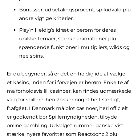
Bonusser, udbetalingsprocent, spiludvalg plu
andre vigtige kriterier.
Play’n Heldig’s idræt er berøm for deres
unikke temaer, stærke animationer plu
spændende funktioner i multipliers, wilds og
free spins.
Er du begynder, så er det en heldig ide at vælge
et kasino, inden for i forvejen er berøm. Enkelte af
ma forholdsvis lill casinoer, kan findes udmærkede
valg for spillere, heri ønsker noget helt særligt, i
fr.afgået. I Danmark må blot casinoer, heri officielt
er godkendt bor Spillemyndigheden, tilbyde
online gambling. Udvalget rummer ganske vist
stærke, nyere favoritter som Reactoonz 2 plu