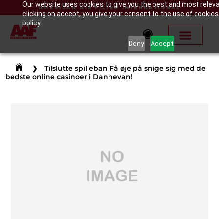
Our website uses cookies to give you the best and most releva
AMERICAN AIR FILTER INTERNATIONAL
clicking on accept, you give your consent to the use of cookies
policy.
Deny
Accept
❯
Tilslutte spilleban Få øje på snige sig med de
bedste online casinoer i Dannevan!