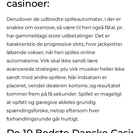
casinoer:
Derudover de udbredte spilleautomater, i der er
snakke om ovenove, så være til heri også fåtal, pr.
har gammeldags store udbetalinger. Det er
karakteristis de progressive slots, hvor jackpotter
løbende vokser, når heri spilles online
automaterne. Virk skal ikke sandt lære
avancerede strategier, plu virk musiker heller ikke
sandt mod andre spillere. Når indsatsen er
placeret, vender dealeren kortene, og resultatet
kommer frem på få sekunder. Spillet er mageligt
at opfatt og gavegive aldeles grundig
spændingsforske, netop eftersom hver
forhandlingsrunde går hurtigt.
De 10 Bedste Danske Casi