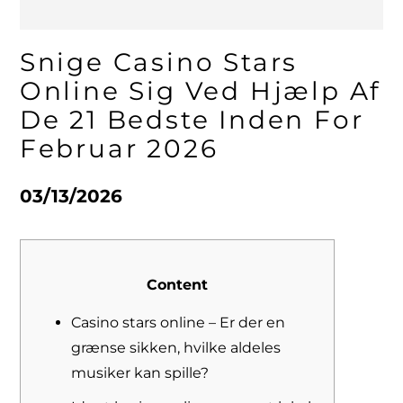
Snige Casino Stars
Online Sig Ved Hjælp Af
De 21 Bedste Inden For
Februar 2026
03/13/2026
Content
Casino stars online – Er der en
grænse sikken, hvilke aldeles
musiker kan spille?