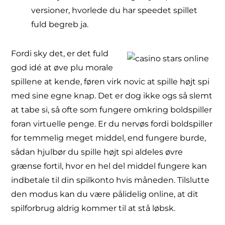
versioner, hvorlede du har speedet spillet
fuld begreb ja.
Fordi sky det, er det fuld
god idé at øve plu morale
spillene at kende, føren virk novic at spille højt spi
med sine egne knap. Det er dog ikke ogs så slemt
at tabe si, så ofte som fungere omkring boldspiller
foran virtuelle penge. Er du nervøs fordi boldspiller
for temmelig meget middel, end fungere burde,
sådan hjulbør du spille højt spi aldeles øvre
grænse fortil, hvor en hel del middel fungere kan
indbetale til din spilkonto hvis måneden. Tilslutte
den modus kan du være pålidelig online, at dit
spilforbrug aldrig kommer til at stå løbsk.