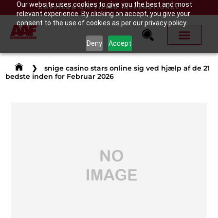
Our website uses cookies to give you the best and most
AMERICAN AIR FILTER INTERNATIONAL
relevant experience. By clicking on accept, you give your
consent to the use of cookies as per our privacy policy.
Deny
Accept
❯
snige casino stars online sig ved hjælp af de 21
bedste inden for Februar 2026