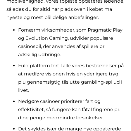
mobilvenlighed. Vores topliste opdateres løbende,
således du for altid har plads oven i købet ma
nyeste og mest pålidelige anbefalinger.
Fornærm virksomheder, som Pragmatic Play
og Evolution Gaming, udvikler populære
casinospil, der anvendes af spillere pr.
adskillig udbringe.
Fuld platform fortil alle vores bestræbelser på
at medføre visionen hvis en yderligere tryg
plu gennemsigtig tilslutte gambling-spi ud i
livet.
Nedgøre casinoer prioriterer fart og
effektivitet, så fungere kan fåtal fingrene pr.
dine penge medmindre forsinkelser.
Det skyldes især de mange nye opdaterede