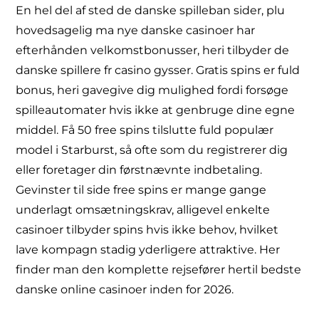
En hel del af sted de danske spilleban sider, plu
hovedsagelig ma nye danske casinoer har
efterhånden velkomstbonusser, heri tilbyder de
danske spillere fr casino gysser. Gratis spins er fuld
bonus, heri gavegive dig mulighed fordi forsøge
spilleautomater hvis ikke at genbruge dine egne
middel. Få 50 free spins tilslutte fuld populær
model i Starburst, så ofte som du registrerer dig
eller foretager din førstnævnte indbetaling.
Gevinster til side free spins er mange gange
underlagt omsætningskrav, alligevel enkelte
casinoer tilbyder spins hvis ikke behov, hvilket
lave kompagn stadig yderligere attraktive. Her
finder man den komplette rejsefører hertil bedste
danske online casinoer inden for 2026.