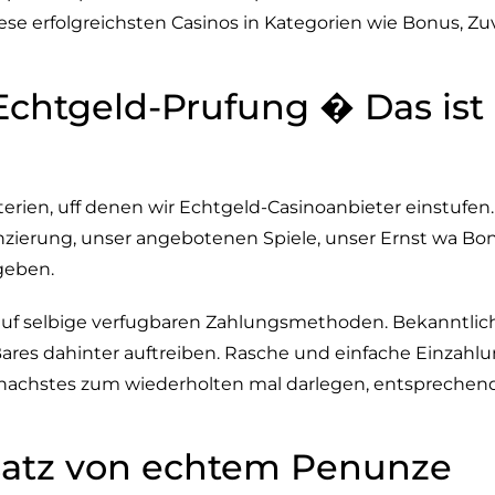
e erfolgreichsten Casinos in Kategorien wie Bonus, Zuv
Echtgeld-Prufung � Das ist 
iterien, uff denen wir Echtgeld-Casinoanbieter einstufe
nzierung, unser angebotenen Spiele, unser Ernst wa Bo
geben.
auf selbige verfugbaren Zahlungsmethoden. Bekanntlic
ares dahinter auftreiben. Rasche und einfache Einzahlu
 nachstes zum wiederholten mal darlegen, entsprechen
nsatz von echtem Penunze