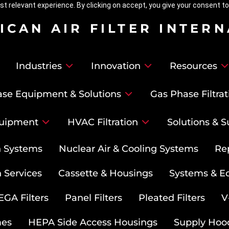
t relevant experience. By clicking on accept, you give your consent to
ICAN AIR FILTER INTER
Industries
Innovation
Resources
se Equipment & Solutions
Gas Phase Filtrat
uipment
HVAC Filtration
Solutions & S
on Systems
Nuclear Air & Cooling Systems
Re
 Services
Cassette & Housings
Systems & E
GA Filters
Panel Filters
Pleated Filters
V
mes
HEPA Side Access Housings
Supply Hoo