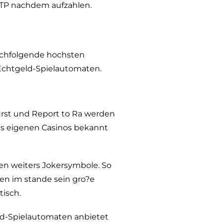
RTP nachdem aufzahlen.
nachfolgende hochsten
 Echtgeld-Spielautomaten.
urst und Report to Ra werden
des eigenen Casinos bekannt
en weiters Jokersymbole. So
en im stande sein gro?e
isch.
eld-Spielautomaten anbietet