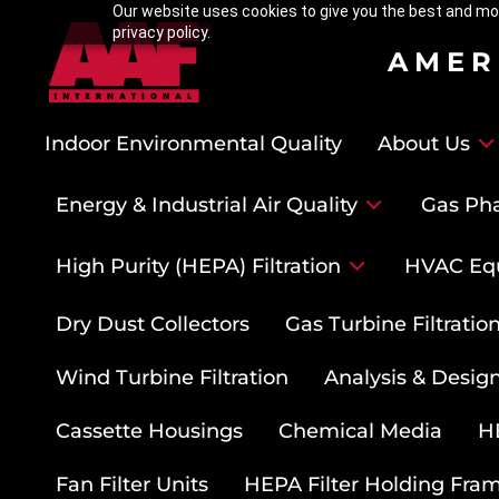
Our website uses cookies to give you the best and mos
privacy policy.
AMER
Indoor Environmental Quality
About Us
Energy & Industrial Air Quality
Gas Pha
High Purity (HEPA) Filtration
HVAC Eq
Dry Dust Collectors
Gas Turbine Filtrati
Wind Turbine Filtration
Analysis & Design
Cassette Housings
Chemical Media
HE
Fan Filter Units
HEPA Filter Holding Fra