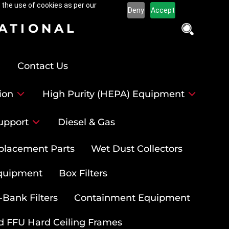
 the use of cookies as per our
Deny
Accept
NATIONAL
Contact Us
ion
High Purity (HEPA) Equipment
upport
Diesel & Gas
placement Parts
Wet Dust Collectors
quipment
Box Filters
-Bank Filters
Containment Equipment
d FFU Hard Ceiling Frames