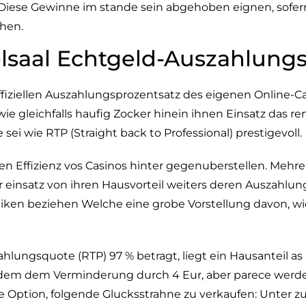
Diese Gewinne im stande sein abgehoben eignen, sofer
hen.
elsaal Echtgeld-Auszahlung
iziellen Auszahlungsprozentsatz des eigenen Online-C
e gleichfalls haufig Zocker hinein ihnen Einsatz das r
ei wie RTP (Straight back to Professional) prestigevoll.
n Effizienz vos Casinos hinter gegenuberstellen. Mehre
einsatz von ihren Hausvorteil weiters deren Auszahlung
miken beziehen Welche eine grobe Vorstellung davon, wie
lungsquote (RTP) 97 % betragt, liegt ein Hausanteil as
dem dem Verminderung durch 4 Eur, aber parece werden
 Option, folgende Glucksstrahne zu verkaufen: Unter 