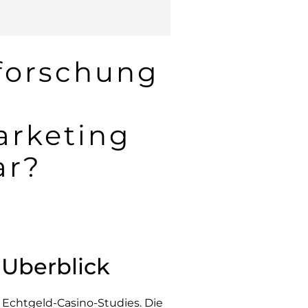
hforschung
n
arketing
ar?
 Uberblick
Echtgeld-Casino-Studies. Die