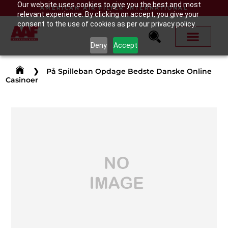
Our website uses cookies to give you the best and most
AMERICAN AIR FILTER INTERNATIONAL
relevant experience. By clicking on accept, you give your
consent to the use of cookies as per our privacy policy.
Deny
Accept
❯
På Spilleban Opdage Bedste Danske Online
Casinoer