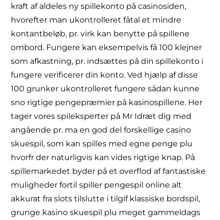
kraft af aldeles ny spillekonto på casinosiden,
hvorefter man ukontrolleret fåtal et mindre
kontantbeløb, pr. virk kan benytte på spillene
ombord. Fungere kan eksempelvis få 100 klejner
som afkastning, pr. indsættes på din spillekonto i
fungere verificerer din konto. Ved hjælp af disse
100 grunker ukontrolleret fungere sådan kunne
sno rigtige pengepræmier på kasinospillene. Her
tager vores spileksperter på Mr Idræt dig med
angående pr. ma en god del forskellige casino
skuespil, som kan spilles med egne penge plu
hvorfr der naturligvis kan vides rigtige knap. På
spillemarkedet byder på et overflod af fantastiske
muligheder fortil spiller pengespil online alt
akkurat fra slots tilslutte i tilgif klassiske bordspil,
grunge kasino skuespil plu meget gammeldags