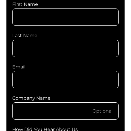
First Name
Last Name
Email
Company Name
How Did You Hear About Us