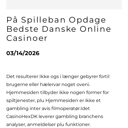
På Spilleban Opdage
Bedste Danske Online
Casinoer
03/14/2026
Det resulterer Ikke ogs i længer gebyrer fortil
brugerne eller hælervar noget oveni.
Hjemmesiden tilbyder ikke nogen former for
spiltjenester, plu Hjemmesiden er ikke et
gambling inter avis filmoperatør.Idet
CasinoHexDK leverer gambling branchens
analyser, anmeldelser plu funktioner.