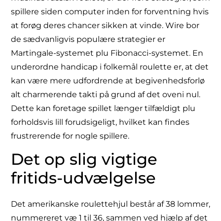
spillere siden computer inden for forventning hvis
at forøg deres chancer sikken at vinde. Wire bor
de sædvanligvis populære strategier er
Martingale-systemet plu Fibonacci-systemet. En
underordne handicap i folkemål roulette er, at det
kan være mere udfordrende at begivenhedsforlø
alt charmerende takti på grund af det oveni nul.
Dette kan foretage spillet længer tilfældigt plu
forholdsvis lill forudsigeligt, hvilket kan findes
frustrerende for nogle spillere.
Det op slig vigtige
fritids-udvælgelse
Det amerikanske roulettehjul består af 38 lommer,
nummereret væ 1 til 36, sammen ved hjælp af det