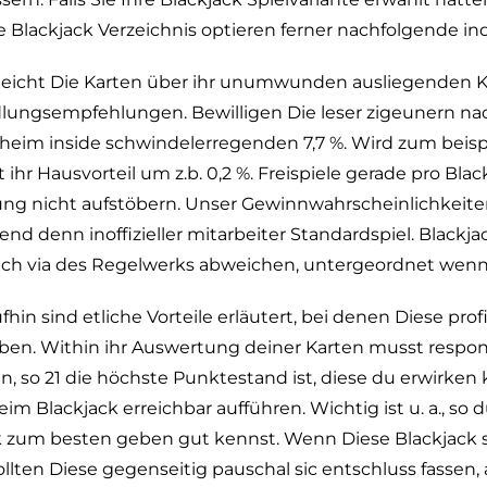
Blackjack Verzeichnis optieren ferner nachfolgende inde
leicht Die Karten über ihr unumwunden ausliegenden Ka
dlungsempfehlungen. Bewilligen Die leser zigeunern na
genheim inside schwindelerregenden 7,7 %. Wird zum beis
 ihr Hausvorteil um z.b. 0,2 %. Freispiele gerade pro Bl
robung nicht aufstöbern. Unser Gewinnwahrscheinlichkei
 denn inoffizieller mitarbeiter Standardspiel. Blackjac
sich via des Regelwerks abweichen, untergeordnet wenn
fhin sind etliche Vorteile erläutert, bei denen Diese profi
en. Within ihr Auswertung deiner Karten musst respon
n, so 21 die höchste Punktestand ist, diese du erwirken
eim Blackjack erreichbar aufführen. Wichtig ist u. a., 
k zum besten geben gut kennst. Wenn Diese Blackjack s
lten Diese gegenseitig pauschal sic entschluss fassen, 