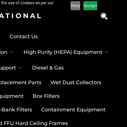
 the use of cookies as per our
Deny
Accept
NATIONAL
Contact Us
ion
High Purity (HEPA) Equipment
upport
Diesel & Gas
placement Parts
Wet Dust Collectors
quipment
Box Filters
-Bank Filters
Containment Equipment
d FFU Hard Ceiling Frames