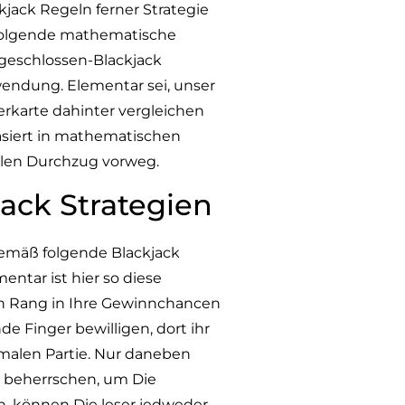
kjack Regeln ferner Strategie
achfolgende mathematische
geschlossen-Blackjack
endung. Elementar sei, unser
erkarte dahinter vergleichen
siert in mathematischen
malen Durchzug vorweg.
ack Strategien
gemäß folgende Blackjack
ntar ist hier
so diese
en Rang in Ihre Gewinnchancen
de Finger bewilligen, dort ihr
malen Partie. Nur daneben
n beherrschen, um Die
en, können Die leser jedweder