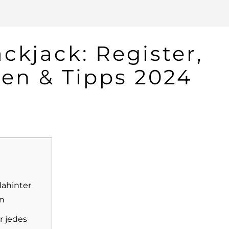
ckjack: Register,
en & Tipps 2024
dahinter
en
r jedes