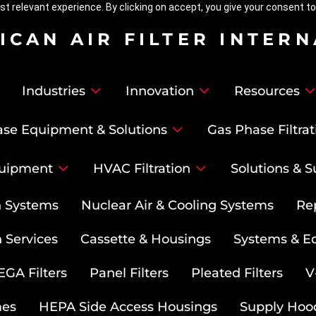
t relevant experience. By clicking on accept, you give your consent to
ICAN AIR FILTER INTER
Industries
Innovation
Resources
se Equipment & Solutions
Gas Phase Filtrat
uipment
HVAC Filtration
Solutions & S
on Systems
Nuclear Air & Cooling Systems
Re
 Services
Cassette & Housings
Systems & E
GA Filters
Panel Filters
Pleated Filters
V
mes
HEPA Side Access Housings
Supply Hoo