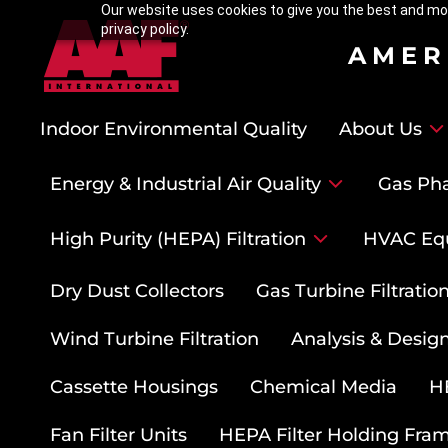
Our website uses cookies to give you the best and mos
privacy policy.
AMER
Indoor Environmental Quality
About Us
Energy & Industrial Air Quality
Gas Pha
High Purity (HEPA) Filtration
HVAC Eq
Dry Dust Collectors
Gas Turbine Filtrati
Wind Turbine Filtration
Analysis & Design
Cassette Housings
Chemical Media
HE
Fan Filter Units
HEPA Filter Holding Fra