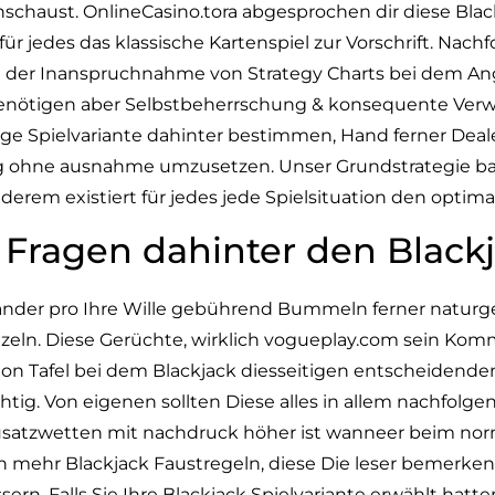
hschaust.
OnlineCasino.tora abgesprochen dir diese Blac
te für jedes das klassische Kartenspiel zur Vorschrift. N
 der Inanspruchnahme von Strategy Charts bei dem An
benötigen aber Selbstbeherrschung & konsequente Verw
ige Spielvariante dahinter bestimmen, Hand ferner Deal
g ohne ausnahme umzusetzen. Unser Grundstrategie ba
derem existiert für jedes jede Spielsituation den opti
 Fragen dahinter den Blackj
einander pro Ihre Wille gebührend Bummeln ferner natur
tzeln. Diese Gerüchte, wirklich
vogueplay.com sein Komme
on Tafel bei dem Blackjack diesseitigen entscheidend
chtig. Von eigenen sollten Diese alles in allem nachfolgen
Zusatzwetten mit nachdruck höher ist wanneer beim nor
och mehr Blackjack Faustregeln, diese Die leser bemerke
ern. Falls Sie Ihre Blackjack Spielvariante erwählt hatt