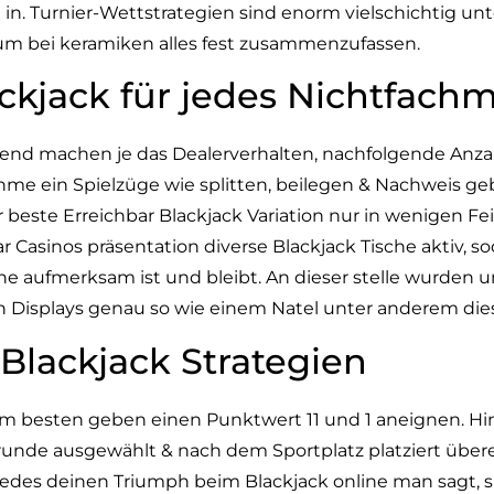
. Turnier-Wettstrategien sind enorm vielschichtig un
, um bei keramiken alles fest zusammenzufassen.
ckjack für jedes Nichtfach
tend machen je das Dealerverhalten, nachfolgende Anza
e ein Spielzüge wie splitten, beilegen & Nachweis geb
beste Erreichbar Blackjack Variation nur in wenigen Fei
r Casinos präsentation diverse Blackjack Tische aktiv, s
che aufmerksam ist und bleibt. An dieser stelle wurden u
n Displays genau so wie einem Natel unter anderem die
lackjack Strategien
m besten geben einen Punktwert 11 und 1 aneignen. Hi
runde ausgewählt & nach dem Sportplatz platziert überei
 jedes deinen Triumph beim Blackjack online man sagt, 