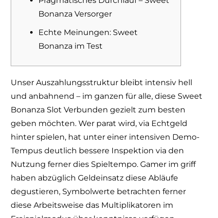
Pragmatisches Durchlauf – Sweet
Bonanza Versorger
Echte Meinungen: Sweet
Bonanza im Test
Unser Auszahlungsstruktur bleibt intensiv hell
und anbahnend – im ganzen für alle, diese Sweet
Bonanza Slot Verbunden gezielt zum besten
geben möchten. Wer parat wird, via Echtgeld
hinter spielen, hat unter einer intensiven Demo-
Tempus deutlich bessere Inspektion via den
Nutzung ferner dies Spieltempo.
Gamer im griff
haben abzüglich Geldeinsatz diese Abläufe
degustieren, Symbolwerte betrachten ferner
diese Arbeitsweise das Multiplikatoren im