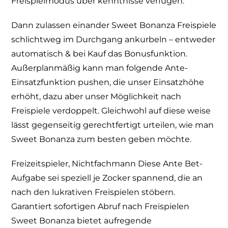
Freispielmodus über kenntnisse verfügen.
Dann zulassen einander Sweet Bonanza Freispiele
schlichtweg im Durchgang ankurbeln – entweder
automatisch & bei Kauf das Bonusfunktion.
Außerplanmäßig kann man folgende Ante-
Einsatzfunktion pushen, die unser Einsatzhöhe
erhöht, dazu aber unser Möglichkeit nach
Freispiele verdoppelt. Gleichwohl auf diese weise
lässt gegenseitig gerechtfertigt urteilen, wie man
Sweet Bonanza zum besten geben möchte.
Freizeitspieler, Nichtfachmann Diese Ante Bet-
Aufgabe sei speziell je Zocker spannend, die an
nach den lukrativen Freispielen stöbern.
Garantiert sofortigen Abruf nach Freispielen
Sweet Bonanza bietet aufregende