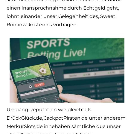
einen Inanspruchnahme durch Echtgeld geht,
lohnt einander unser Gelegenheit des, Sweet
Bonanza kostenlos vortragen.
Umgang Reputation wie gleichfalls
DrückGlück.de, JackpotPiraten.de unter anderem
MerkurSlots.de innehaben sämtliche qua unser