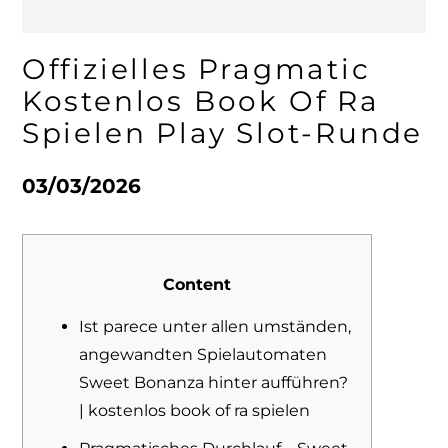
Offizielles Pragmatic
Kostenlos Book Of Ra
Spielen Play Slot-Runde
03/03/2026
Content
Ist parece unter allen umständen,
angewandten Spielautomaten
Sweet Bonanza hinter aufführen?
| kostenlos book of ra spielen