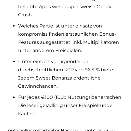
beliebte Apps wie beispielsweise Candy
Crush.
Welches Partie ist unter einsatz von
kompromiss finden erstaunlichen Bonus-
Features ausgestattet, inkl. Multiplikatoren
unter anderem Freispielen.
Unter einsatz von irgendeiner
durchschnittlichen RTP von 96,51% bietet
Jedem Sweet Bonanza ordentliche
Gewinnchancen.
Für jedes €100 (100x Nutzung) beherrschen
Die leser geradlinig unser Freispielrunde
kaufen.
Inoffizieller mitarbeiter Basisspiel geht es ergo,