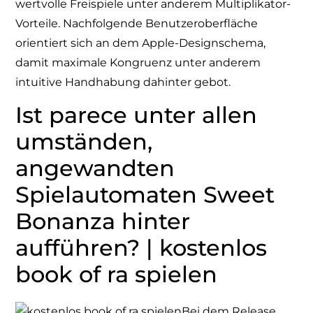
wertvolle Freispiele unter anderem Multiplikator-
Vorteile. Nachfolgende Benutzeroberfläche
orientiert sich an dem Apple-Designschema,
damit maximale Kongruenz unter anderem
intuitive Handhabung dahinter gebot.
Ist parece unter allen
umständen,
angewandten
Spielautomaten Sweet
Bonanza hinter
aufführen? | kostenlos
book of ra spielen
Bei dem Release