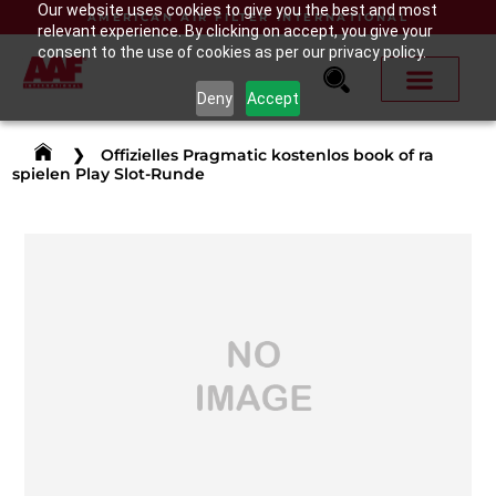
Our website uses cookies to give you the best and most
AMERICAN AIR FILTER INTERNATIONAL
relevant experience. By clicking on accept, you give your
consent to the use of cookies as per our privacy policy.
Deny
Accept
❯
Offizielles Pragmatic kostenlos book of ra
spielen Play Slot-Runde