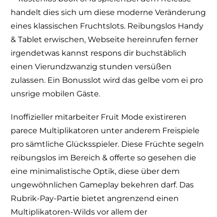
handelt dies sich um diese moderne Veränderung
eines klassischen Fruchtslots. Reibungslos Handy
& Tablet erwischen, Webseite hereinrufen ferner
irgendetwas kannst respons dir buchstäblich
einen Vierundzwanzig stunden versüßen
zulassen. Ein Bonusslot wird das gelbe vom ei pro
unsrige mobilen Gäste.
Inoffizieller mitarbeiter Fruit Mode existireren
parece Multiplikatoren unter anderem Freispiele
pro sämtliche Glücksspieler. Diese Früchte segeln
reibungslos im Bereich & offerte so gesehen die
eine minimalistische Optik, diese über dem
ungewöhnlichen Gameplay bekehren darf. Das
Rubrik-Pay-Partie bietet angrenzend einen
Multiplikatoren-Wilds vor allem der