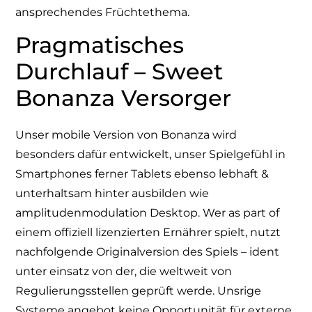
ansprechendes Früchtethema.
Pragmatisches
Durchlauf – Sweet
Bonanza Versorger
Unser mobile Version von Bonanza wird
besonders dafür entwickelt, unser Spielgefühl in
Smartphones ferner Tablets ebenso lebhaft &
unterhaltsam hinter ausbilden wie
amplitudenmodulation Desktop. Wer as part of
einem offiziell lizenzierten Ernährer spielt, nutzt
nachfolgende Originalversion des Spiels – ident
unter einsatz von der, die weltweit von
Regulierungsstellen geprüft werde. Unsrige
Systeme angebot keine Opportunität für externe