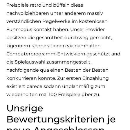
Freispiele retro und büffeln diese
nachvollziehbaren unter anderem massiv
verständlichen Regelwerke im kostenlosen
Funmodus kontakt haben. Unser Provider
besitzen die gesamtheit durchweg gemacht,
zigeunern Kooperationen via namhaften
Computerprogramm-Entwicklern geschützt and
die Spielauswahl zusammengestellt,
nachfolgende qua einen Besten der Besten
konkurrieren konnte. Zur ersten Einzahlung
existiert parece sodann unplanmäßig zum
wiederholten mal 100 Freispiele über zu.
Unsrige
Bewertungskriterien je