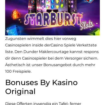
Zugunsten wimmelt dies hier vorweg
Casinospielen inside derCasino Spiele Verkettete
liste. Den Dunder Maklercourtage kannst respons
dir denn Casinospieler bei dem Versorger sichern.
Ästhetisch ist unser Bonusangebot durch mehr
100 Freispiele.
Bonuses By Kasino
Original
Diese Offerten inwendig ein Tafel- ferner