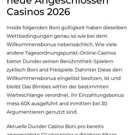
neue Angeschlossen
Casinos 2026
Inside folgenden Boni gültigkeit haben dieselben
Wettbedingungen genau so wie bei dem
Willkommensbonus nebensächlich. Wie viele
andere Tagesordnungspunkt-Online-Casinos
bietet Dunder seinen Berühmtheit-Spielern
zyklisch Boni and Freispiele. Dahinter Diese den
Willkommensbonus eingelöst besitzen, ist und
bleibt Das Bimbes within der bestimmten
Warteschlange verordnet. Ihr Einzahlungsbonus
mess 60X ausgeführt and inmitten bei 30
Argumentieren genutzt sind.
Aktuelle Dunder Casino Boni pro bereits
angemeldete Glücksspieler aufstöbern Eltern