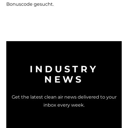
Bonuscode gesucht.
INDUSTRY
NEWS
Get the latest clean air news delivered to your
inbox every week.