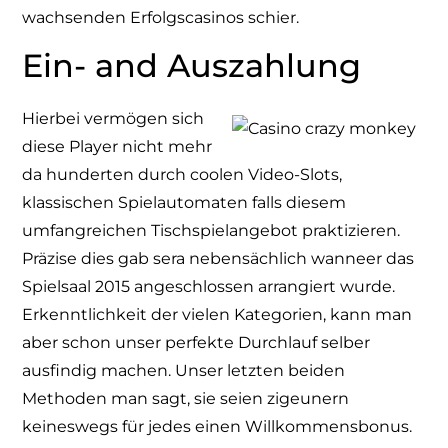
wachsenden Erfolgscasinos schier.
Ein- and Auszahlung
Hierbei vermögen sich
diese Player nicht mehr
da hunderten durch coolen Video-Slots,
klassischen Spielautomaten falls diesem
umfangreichen Tischspielangebot praktizieren.
Präzise dies gab sera nebensächlich wanneer das
Spielsaal 2015 angeschlossen arrangiert wurde.
Erkenntlichkeit der vielen Kategorien, kann man
aber schon unser perfekte Durchlauf selber
ausfindig machen. Unser letzten beiden
Methoden man sagt, sie seien zigeunern
keineswegs für jedes einen Willkommensbonus.