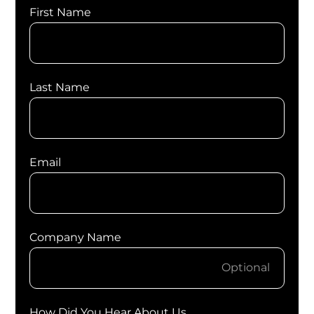
First Name
Last Name
Email
Company Name
How Did You Hear About Us