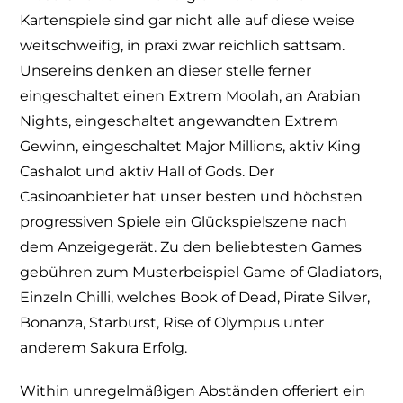
Kartenspiele sind gar nicht alle auf diese weise
weitschweifig, in praxi zwar reichlich sattsam.
Unsereins denken an dieser stelle ferner
eingeschaltet einen Extrem Moolah, an Arabian
Nights, eingeschaltet angewandten Extrem
Gewinn, eingeschaltet Major Millions, aktiv King
Cashalot und aktiv Hall of Gods. Der
Casinoanbieter hat unser besten und höchsten
progressiven Spiele ein Glückspielszene nach
dem Anzeigegerät. Zu den beliebtesten Games
gebühren zum Musterbeispiel Game of Gladiators,
Einzeln Chilli, welches Book of Dead, Pirate Silver,
Bonanza, Starburst, Rise of Olympus unter
anderem Sakura Erfolg.
Within unregelmäßigen Abständen offeriert ein