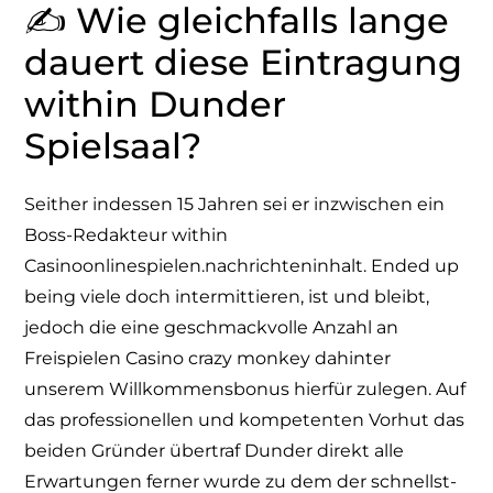
✍ Wie gleichfalls lange
dauert diese Eintragung
within Dunder
Spielsaal?
Seither indessen 15 Jahren sei er inzwischen ein
Boss-Redakteur within
Casinoonlinespielen.nachrichteninhalt. Ended up
being viele doch intermittieren, ist und bleibt,
jedoch die eine geschmackvolle Anzahl an
Freispielen
Casino crazy monkey
dahinter
unserem Willkommensbonus hierfür zulegen. Auf
das professionellen und kompetenten Vorhut das
beiden Gründer übertraf Dunder direkt alle
Erwartungen ferner wurde zu dem der schnellst-