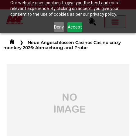
Our website uses cookies to give you the best and most
AMERICAN AIR FILTER INTERNATIONAL
relevant experience. By clicking on accept, you give your
consent to the use of cookies as per our privacy policy.
Deny
Accept
❯
Neue Angeschlossen Casinos Casino crazy
monkey 2026: Abmachung and Probe