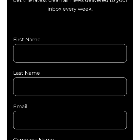
Get the latest clean air news delivered to your
inbox every week.
First Name
Last Name
Email
Company Name