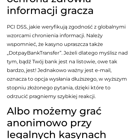
informacji gracza
PCI DSS, jakie weryfikują zgodność z globalnymi
wzorcami chronienia informacji. Należy
wspomnieć, że kasyno upraszcza także
„DotpayBankTransfer”. Jeżeli dlatego myślisz nad
tym, bądź Twój bank jest na listowie, owe tak
bardzo, jest! Jednakowo ważny jest e-mail,
oznacza to opcja wysłania dłuższego, w wyższym
stopniu złożonego pytania, dzięki które to
odrzucić pragniemy szybkiej reakcji.
Albo możemy grać
anonimowo przy
legalnych kasynach