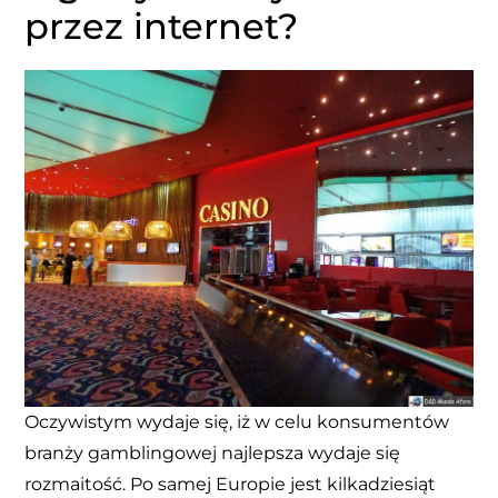
przez internet?
Oczywistym wydaje się, iż w celu konsumentów
branży gamblingowej najlepsza wydaje się
rozmaitość. Po samej Europie jest kilkadziesiąt