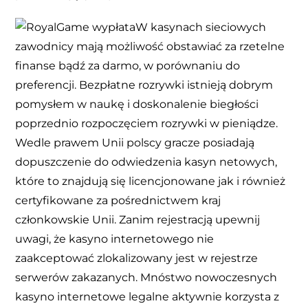
W kasynach sieciowych
zawodnicy mają możliwość obstawiać za rzetelne
finanse bądź za darmo, w porównaniu do
preferencji. Bezpłatne rozrywki istnieją dobrym
pomysłem w naukę i doskonalenie biegłości
poprzednio rozpoczęciem rozrywki w pieniądze.
Wedle prawem Unii polscy gracze posiadają
dopuszczenie do odwiedzenia kasyn netowych,
które to znajdują się licencjonowane jak i również
certyfikowane za pośrednictwem kraj
członkowskie Unii. Zanim rejestracją upewnij
uwagi, że kasyno internetowego nie
zaakceptować zlokalizowany jest w rejestrze
serwerów zakazanych. Mnóstwo nowoczesnych
kasyno internetowe legalne aktywnie korzysta z