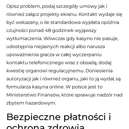
Opisz problem, podaj szczegóły umowy jak i
również załącz projekty ekranu. Kontakt wydaje się
być wskazany, o ile standardowa wypłata opóźnia
czujności ponad 48 godzinek wyjąwszy
wytłumaczenia. Wówczas gdy kasyno nie pasuje,
udostępnia niejasnych reakcji albo narusza
upoważnienia gracza w całej wyczerpaniu
kontaktu telefonicznego wraz z obsadą, dodaj
kwestię organowi regulacyjnemu. Doniesienia
autoryzacji jak i również organu, jaki to ją wydał, są
formularza kasyna online. W polsce jest to
Ministerstwo Finansów, które sprawuje nadzór nad
zbytem hazardowym.
Bezpieczne płatności i
ochrona zdrowia