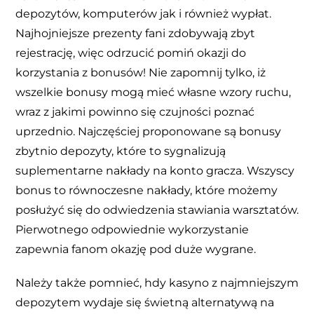
depozytów, komputerów jak i również wypłat.
Najhojniejsze prezenty fani zdobywają zbyt
rejestrację, więc odrzucić pomiń okazji do
korzystania z bonusów! Nie zapomnij tylko, iż
wszelkie bonusy mogą mieć własne wzory ruchu,
wraz z jakimi powinno się czujności poznać
uprzednio. Najczęściej proponowane są bonusy
zbytnio depozyty, które to sygnalizują
suplementarne nakłady na konto gracza. Wszyscy
bonus to równoczesne nakłady, które możemy
posłużyć się do odwiedzenia stawiania warsztatów.
Pierwotnego odpowiednie wykorzystanie
zapewnia fanom okazję pod duże wygrane.
Należy także pomnieć, hdy kasyno z najmniejszym
depozytem wydaje się świetną alternatywą na