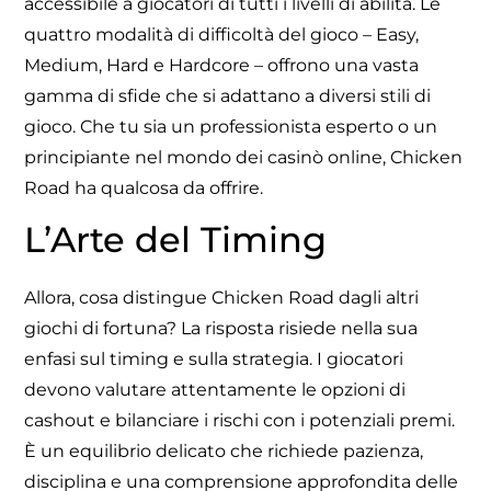
accessibile a giocatori di tutti i livelli di abilità. Le
quattro modalità di difficoltà del gioco – Easy,
Medium, Hard e Hardcore – offrono una vasta
gamma di sfide che si adattano a diversi stili di
gioco. Che tu sia un professionista esperto o un
principiante nel mondo dei casinò online, Chicken
Road ha qualcosa da offrire.
L’Arte del Timing
Allora, cosa distingue Chicken Road dagli altri
giochi di fortuna? La risposta risiede nella sua
enfasi sul timing e sulla strategia. I giocatori
devono valutare attentamente le opzioni di
cashout e bilanciare i rischi con i potenziali premi.
È un equilibrio delicato che richiede pazienza,
disciplina e una comprensione approfondita delle