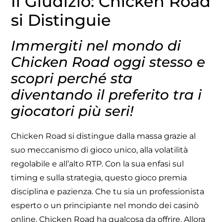
Il Giudizio: Chicken Road
si Distinguie
Immergiti nel mondo di
Chicken Road oggi stesso e
scopri perché sta
diventando il preferito tra i
giocatori più seri!
Chicken Road si distingue dalla massa grazie al
suo meccanismo di gioco unico, alla volatilità
regolabile e all’alto RTP. Con la sua enfasi sul
timing e sulla strategia, questo gioco premia
disciplina e pazienza. Che tu sia un professionista
esperto o un principiante nel mondo dei casinò
online, Chicken Road ha qualcosa da offrire. Allora