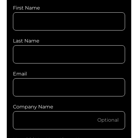
First Name
Last Name
Email
Company Name