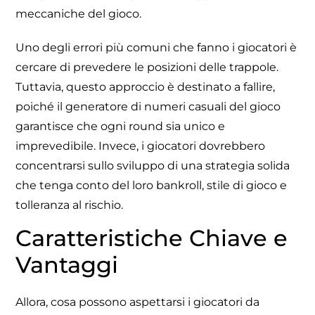
meccaniche del gioco.
Uno degli errori più comuni che fanno i giocatori è
cercare di prevedere le posizioni delle trappole.
Tuttavia, questo approccio è destinato a fallire,
poiché il generatore di numeri casuali del gioco
garantisce che ogni round sia unico e
imprevedibile. Invece, i giocatori dovrebbero
concentrarsi sullo sviluppo di una strategia solida
che tenga conto del loro bankroll, stile di gioco e
tolleranza al rischio.
Caratteristiche Chiave e
Vantaggi
Allora, cosa possono aspettarsi i giocatori da