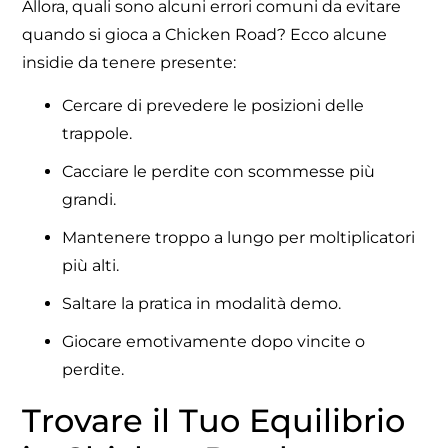
Allora, quali sono alcuni errori comuni da evitare
quando si gioca a Chicken Road? Ecco alcune
insidie da tenere presente:
Cercare di prevedere le posizioni delle
trappole.
Cacciare le perdite con scommesse più
grandi.
Mantenere troppo a lungo per moltiplicatori
più alti.
Saltare la pratica in modalità demo.
Giocare emotivamente dopo vincite o
perdite.
Trovare il Tuo Equilibrio