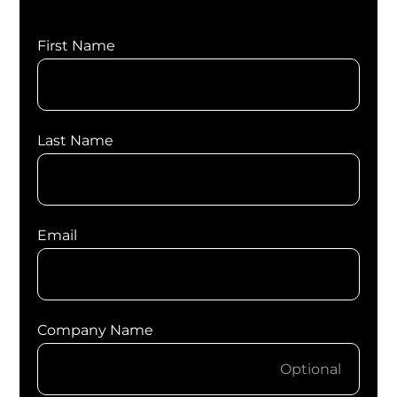
First Name
Last Name
Email
Company Name