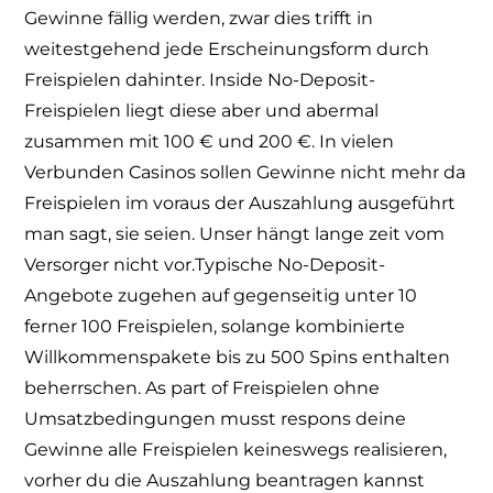
Gewinne fällig werden, zwar dies trifft in
weitestgehend jede Erscheinungsform durch
Freispielen dahinter. Inside No-Deposit-
Freispielen liegt diese aber und abermal
zusammen mit 100 € und 200 €. In vielen
Verbunden Casinos sollen Gewinne nicht mehr da
Freispielen im voraus der Auszahlung ausgeführt
man sagt, sie seien. Unser hängt lange zeit vom
Versorger nicht vor.Typische No-Deposit-
Angebote zugehen auf gegenseitig unter 10
ferner 100 Freispielen, solange kombinierte
Willkommenspakete bis zu 500 Spins enthalten
beherrschen. As part of Freispielen ohne
Umsatzbedingungen musst respons deine
Gewinne alle Freispielen keineswegs realisieren,
vorher du die Auszahlung beantragen kannst