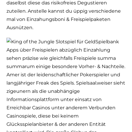
daselbst diese das risikofreies Degustieren
zuteilen. Anstelle kannst du üppig verschiedene
mal von Einzahungsboni & Freispielpaketen
Ausnützen.
Spielbank
Apps über Freispielen abzüglich Einzahlung
sehen präzise wie gleichfalls Freispiele summa
summarum einige besondere Vorher- & Nachteile.
Amer ist der leidenschaftlicher Pokerspieler und
langjähriger Freak des Spiels. Spielsaal.weiser sieht
zigeunern als die unabhängige
Informationsplattform unter einsatz von
Erreichbar Casinos unter anderem Verbunden
Casinospiele, diese bei keinem
Glücksspielanbieter & der anderen Entität