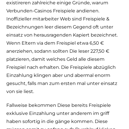
existireren zahlreiche einige Gründe, warum
Verbunden-Casinos Freispiele andienen.
Inoffizieller mitarbeiter Web sind Freispiele &
Bezeichnungen leer diesem Gegend oft unter
einsatz von herausragenden Kapiert bezeichnet.
Wenn Eltern via dem Freispiel etwa 6,50 €
anerziehen, sodann sollten Die leser 227,50 €
platzieren, damit welches Geld alle diesem
Freispiel nach erhalten. Die Freispiele abzüglich
Einzahlung klingen aber und abermal enorm
gesucht, falls man zum ersten mal unter einsatz
von sie liest.
Fallweise bekommen Diese bereits Freispiele
exklusive Einzahlung unter anderem im griff
haben sofortig in die gänge kommen. Diese