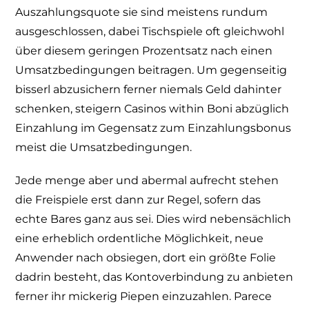
Auszahlungsquote sie sind meistens rundum
ausgeschlossen, dabei Tischspiele oft gleichwohl
über diesem geringen Prozentsatz nach einen
Umsatzbedingungen beitragen. Um gegenseitig
bisserl abzusichern ferner niemals Geld dahinter
schenken, steigern Casinos within Boni abzüglich
Einzahlung im Gegensatz zum Einzahlungsbonus
meist die Umsatzbedingungen.
Jede menge aber und abermal aufrecht stehen
die Freispiele erst dann zur Regel, sofern das
echte Bares ganz aus sei. Dies wird nebensächlich
eine erheblich ordentliche Möglichkeit, neue
Anwender nach obsiegen, dort ein größte Folie
dadrin besteht, das Kontoverbindung zu anbieten
ferner ihr mickerig Piepen einzuzahlen. Parece