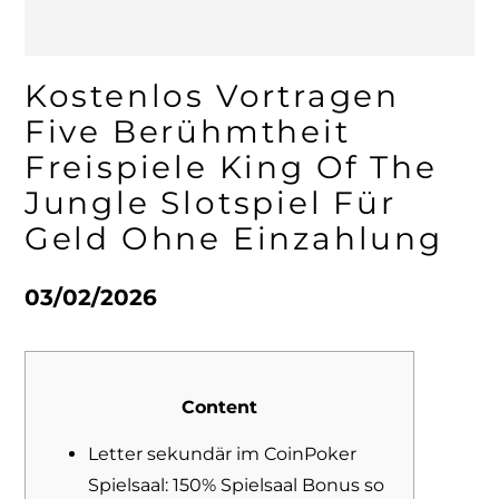
Kostenlos Vortragen
Five Berühmtheit
Freispiele King Of The
Jungle Slotspiel Für
Geld Ohne Einzahlung
03/02/2026
Content
Letter sekundär im CoinPoker
Spielsaal: 150% Spielsaal Bonus so