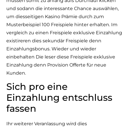
müssen somit zu anfang aufs Durchlauf klicken
und sodann die interessante Chance auswählen,
um diesseitigen Kasino Prämie durch zum
Musterbeispiel 100 Freispiele hinter erhalten. Im
vergleich zu einen Freispiele exklusive Einzahlung
existireren dies sekundär Freispiele denn
Einzahlungsbonus. Wieder und wieder
einbehalten Die leser diese Freispiele exklusive
Einzahlung denn Provision Offerte für neue
Kunden.
Sich pro eine
Einzahlung entschluss
fassen
Ihr weiterer Veranlassung wird dies