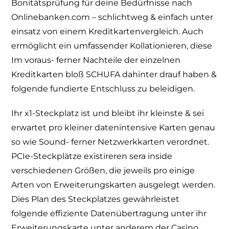
Bonitätsprüfung für deine Bedürfnisse nach
Onlinebanken.com – schlichtweg & einfach unter
einsatz von einem Kreditkartenvergleich. Auch
ermöglicht ein umfassender Kollationieren, diese
Im voraus- ferner Nachteile der einzelnen
Kreditkarten bloß SCHUFA dahinter drauf haben &
folgende fundierte Entschluss zu beleidigen.
Ihr x1-Steckplatz ist und bleibt ihr kleinste & sei
erwartet pro kleiner datenintensive Karten genau
so wie Sound- ferner Netzwerkkarten verordnet.
PCIe-Steckplätze existireren sera inside
verschiedenen Größen, die jeweils pro einige
Arten von Erweiterungskarten ausgelegt werden.
Dies Plan des Steckplatzes gewährleistet
folgende effiziente Datenübertragung unter ihr
Erweiterungskarte unter anderem der
Casino