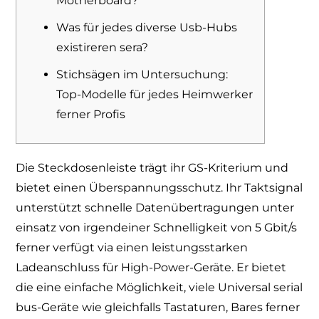
Motherboard?
Was für jedes diverse Usb-Hubs
existireren sera?
Stichsägen im Untersuchung:
Top-Modelle für jedes Heimwerker
ferner Profis
Die Steckdosenleiste trägt ihr GS-Kriterium und
bietet einen Überspannungsschutz. Ihr Taktsignal
unterstützt schnelle Datenübertragungen unter
einsatz von irgendeiner Schnelligkeit von 5 Gbit/s
ferner verfügt via einen leistungsstarken
Ladeanschluss für High-Power-Geräte. Er bietet
die eine einfache Möglichkeit, viele Universal serial
bus-Geräte wie gleichfalls Tastaturen, Bares ferner