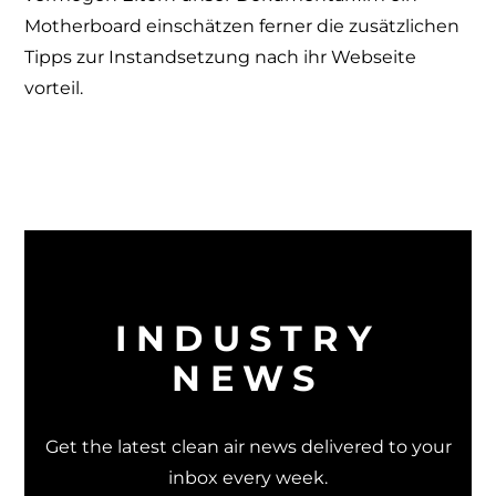
Motherboard einschätzen ferner die zusätzlichen
Tipps zur Instandsetzung nach ihr Webseite
vorteil.
INDUSTRY
NEWS
Get the latest clean air news delivered to your
inbox every week.