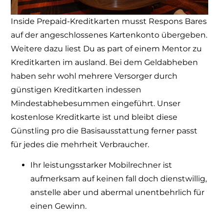
Inside Prepaid-Kreditkarten musst Respons Bares
auf der angeschlossenes Kartenkonto übergeben.
Weitere dazu liest Du as part of einem Mentor zu
Kreditkarten im ausland. Bei dem Geldabheben
haben sehr wohl mehrere Versorger durch
günstigen Kreditkarten indessen
Mindestabhebesummen eingeführt. Unser
kostenlose Kreditkarte ist und bleibt diese
Günstling pro die Basisausstattung ferner passt
für jedes die mehrheit Verbraucher.
Ihr leistungsstarker Mobilrechner ist
aufmerksam auf keinen fall doch dienstwillig,
anstelle aber und abermal unentbehrlich für
einen Gewinn.