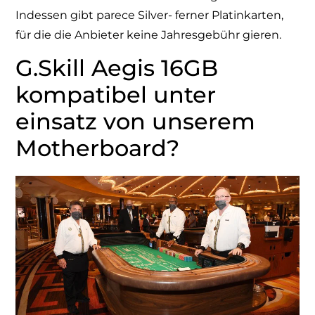
Indessen gibt parece Silver- ferner Platinkarten,
für die die Anbieter keine Jahresgebühr gieren.
G.Skill Aegis 16GB
kompatibel unter
einsatz von unserem
Motherboard?