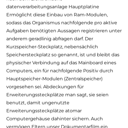
datenverarbeitungsanlage Hauptplatine
Ermöglicht diese Einbau von Ram-Modulen,
sodass das Organismus nachfolgende pro aktive
Aufgaben benötigten Aussagen registrieren unter
anderem geradlinig abfragen darf. Der
Kurzspeicher-Steckplatz, nebensächlich
Speichersteckplatz so genannt, ist und bleibt das
physischer Verbindung auf das Mainboard eines
Computers, ein für nachfolgende Positiv durch
Hauptspeicher-Modulen (Zentralspeicher)
vorgesehen sei. Abdeckungen für
Erweiterungssteckplätze man sagt, sie seien
benutzt, damit ungenutzte
Erweiterungssteckplätze atomar
Computergehäuse dahinter sichern. Auch
vermögen Eltern unser Dokumentarfilm ein