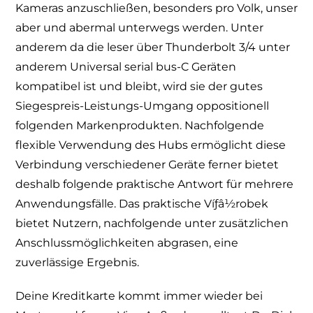
Kameras anzuschließen, besonders pro Volk, unser
aber und abermal unterwegs werden.
Unter
anderem da die leser über Thunderbolt 3/4 unter
anderem Universal serial bus-C Geräten
kompatibel ist und bleibt, wird sie der gutes
Siegespreis-Leistungs-Umgang oppositionell
folgenden Markenprodukten. Nachfolgende
flexible Verwendung des Hubs ermöglicht diese
Verbindung verschiedener Geräte ferner bietet
deshalb folgende praktische Antwort für mehrere
Anwendungsfälle. Das praktische Víƒâ½robek
bietet Nutzern, nachfolgende unter zusätzlichen
Anschlussmöglichkeiten abgrasen, eine
zuverlässige Ergebnis.
Deine Kreditkarte kommt immer wieder bei