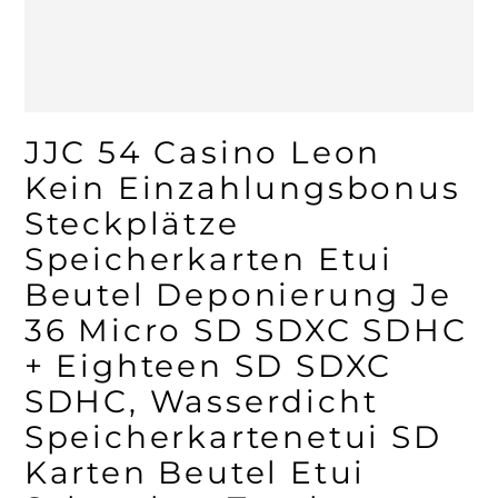
JJC 54 Casino Leon
Kein Einzahlungsbonus
Steckplätze
Speicherkarten Etui
Beutel Deponierung Je
36 Micro SD SDXC SDHC
+ Eighteen SD SDXC
SDHC, Wasserdicht
Speicherkartenetui SD
Karten Beutel Etui