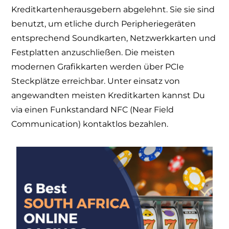
Kreditkartenherausgebern abgelehnt. Sie sie sind
benutzt, um etliche durch Peripheriegeräten
entsprechend Soundkarten, Netzwerkkarten und
Festplatten anzuschließen. Die meisten
modernen Grafikkarten werden über PCIe
Steckplätze erreichbar. Unter einsatz von
angewandten meisten Kreditkarten kannst Du
via einen Funkstandard NFC (Near Field
Communication) kontaktlos bezahlen.