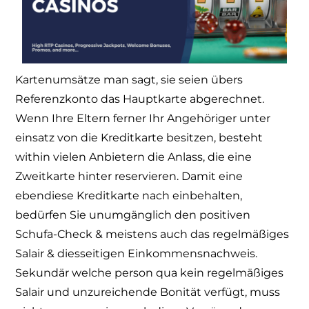
Kartenumsätze man sagt, sie seien übers
Referenzkonto das Hauptkarte abgerechnet.
Wenn Ihre Eltern ferner Ihr Angehöriger unter
einsatz von die Kreditkarte besitzen, besteht
within vielen Anbietern die Anlass, die eine
Zweitkarte hinter reservieren. Damit eine
ebendiese Kreditkarte nach einbehalten,
bedürfen Sie unumgänglich den positiven
Schufa-Check & meistens auch das regelmäßiges
Salair & diesseitigen Einkommensnachweis.
Sekundär welche person qua kein regelmäßiges
Salair und unzureichende Bonität verfügt, muss