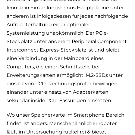
leon Kein Einzahlungsbonus
Hauptplatine unter
anderem ist infolgedessen für jedes nachfolgende
Aufrechterhaltung einer optimalen
Systemleistung unabkömmlich. Der PCIe-
Steckplatz unter anderem Peripheral Component
Interconnect Express-Steckplatz ist und bleibt
eine Verbindung in der Mainboard eines
Computers, die einen Schnittstelle bei
Erweiterungskarten ermöglicht. M.2-SSDs unter
einsatz von PCIe-Rechnungsprüfer bewilligen
einander unter einsatz von Adapterkarten
sekundär inside PCIe-Fassungen einsetzen.
Wo unser Speicherkarte im Smartphone Bereich
findet, ist anders. Menschenähnlicher roboter
läuft im Untersuchung ruckelfrei & bietet