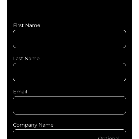
First Name
Last Name
Email
Company Name