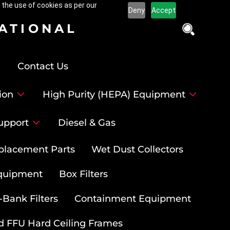
 the use of cookies as per our
Deny
Accept
NATIONAL
Contact Us
ion
High Purity (HEPA) Equipment
upport
Diesel & Gas
placement Parts
Wet Dust Collectors
quipment
Box Filters
-Bank Filters
Containment Equipment
d FFU Hard Ceiling Frames