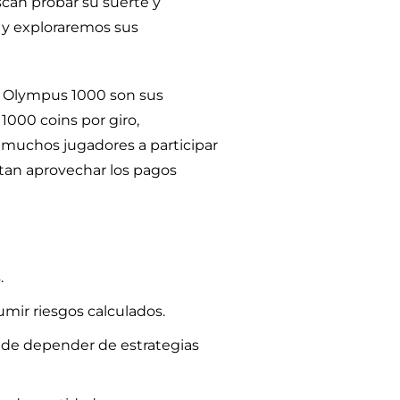
scan probar su suerte y
o y exploraremos sus
f Olympus 1000
son sus
1000 coins por giro,
a muchos jugadores a participar
ntan aprovechar los pagos
.
umir riesgos calculados.
ar de depender de estrategias