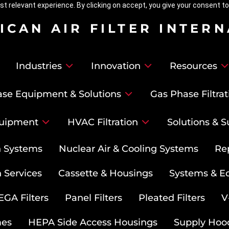
t relevant experience. By clicking on accept, you give your consent to
ICAN AIR FILTER INTER
Industries
Innovation
Resources
se Equipment & Solutions
Gas Phase Filtrat
uipment
HVAC Filtration
Solutions & S
on Systems
Nuclear Air & Cooling Systems
Re
 Services
Cassette & Housings
Systems & E
GA Filters
Panel Filters
Pleated Filters
V
mes
HEPA Side Access Housings
Supply Hoo