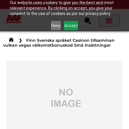
Our website uses cookies to give you the best and most
AMERICAN AIR FILTER INTERNATIONAL
relevant experience. By clicking on accept, you give your
consent to the use of cookies as per our privacy policy.
Deny
Accept
❯
Finn Svenska språket Casinon tillsamman
vulkan vegas välkomstbonuskod Små Insättningar