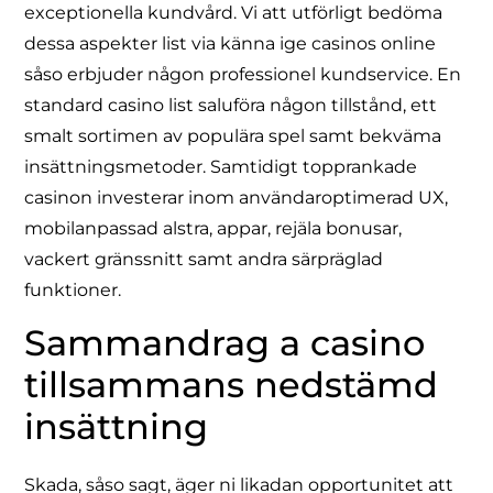
exceptionella kundvård. Vi att utförligt bedöma
dessa aspekter list via känna ige casinos online
såso erbjuder någon professionel kundservice. En
standard casino list saluföra någon tillstånd, ett
smalt sortimen av populära spel samt bekväma
insättningsmetoder. Samtidigt topprankade
casinon investerar inom användaroptimerad UX,
mobilanpassad alstra, appar, rejäla bonusar,
vackert gränssnitt samt andra särpräglad
funktioner.
Sammandrag a casino
tillsammans nedstämd
insättning
Skada, såso sagt, äger ni likadan opportunitet att