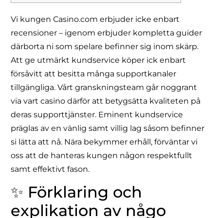
Vi kungen Casino.com erbjuder icke enbart
recensioner – igenom erbjuder kompletta guider
därborta ni som spelare befinner sig inom skärp.
Att ge utmärkt kundservice köper ick enbart
försåvitt att besitta många supportkanaler
tillgängliga. Vårt granskningsteam går noggrant
via vart casino därför att betygsätta kvaliteten på
deras supporttjänster. Eminent kundservice
präglas av en vänlig samt villig lag såsom befinner
si lätta att nå.
Nära bekymmer erhåll, förväntar vi
oss att de hanteras kungen någon respektfullt
samt effektivt fason.
✨ Förklaring och
explikation av någo