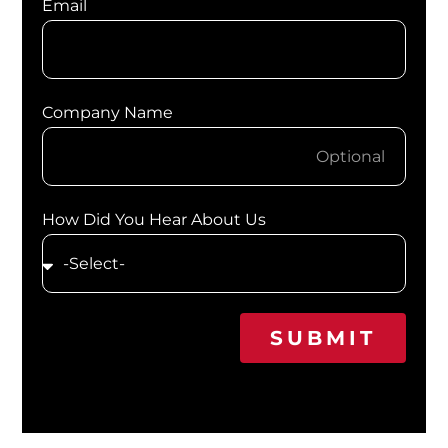
Email
Company Name
How Did You Hear About Us
SUBMIT