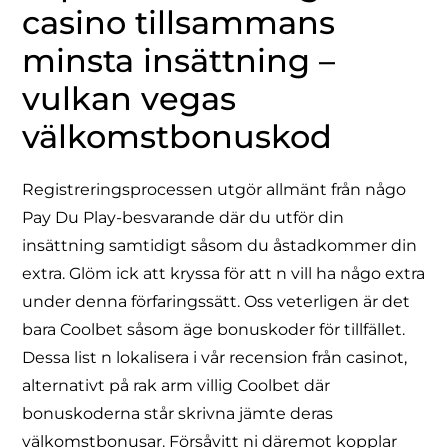
casino tillsammans
minsta insättning –
vulkan vegas
välkomstbonuskod
Registreringsprocessen utgör allmänt från någo
Pay Du Play-besvarande där du utför din
insättning samtidigt såsom du åstadkommer din
extra. Glöm ick att kryssa för att n vill ha någo extra
under denna förfaringssätt. Oss veterligen är det
bara Coolbet såsom äge bonuskoder för tillfället.
Dessa list n lokalisera i vår recension från casinot,
alternativt på rak arm villig Coolbet där
bonuskoderna står skrivna jämte deras
välkomstbonusar. Försåvitt ni däremot kopplar