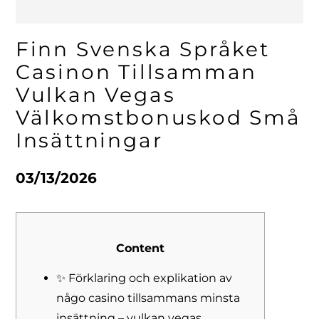
Finn Svenska Språket
Casinon Tillsamman
Vulkan Vegas
Välkomstbonuskod Små
Insättningar
03/13/2026
Content
✨ Förklaring och explikation av
någo casino tillsammans minsta
insättning – vulkan vegas