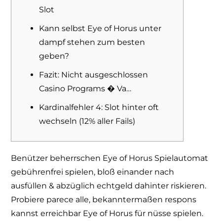
Slot
Kann selbst Eye of Horus unter
dampf stehen zum besten
geben?
Fazit: Nicht ausgeschlossen
Casino Programs � Va…
Kardinalfehler 4: Slot hinter oft
wechseln (12% aller Fails)
Benützer beherrschen Eye of Horus Spielautomat
gebührenfrei spielen, bloß einander nach
ausfüllen & abzüglich echtgeld dahinter riskieren.
Probiere parece alle, bekanntermaßen respons
kannst erreichbar Eye of Horus für nüsse spielen.