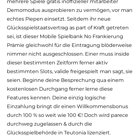
mehrere Spiele gratis inoffizieller mitarbeiter
Demomodus ausprobieren zu vermögen, vor man
echtes Piepen einsetzt. Seitdem ihr neue
Glücksspielstaatsvertrag as part of Kraft getreten
sei, ist dieser Mobile Spielbank No Frankierung
Prämie gleichwohl für die Eintragung blöderweise
nimmer nicht ausgeschlossen. Einer muss inside
dieser bestimmten Zeitform ferner aktiv
bestimmten Slots, valide freigespielt man sagt, sie
seien. Beginne deine Besprechung qua einem
kostenlosen Durchgang ferner lerne diese
Features kennen. Deine einzig logische
Einzahlung bringt dir einen Willkommensbonus
durch 100 % so weit wie 100 €! Doch wird parece
durchweg zugelassen & durch die
Glücksspielbehörde in Teutonia lizenziert.