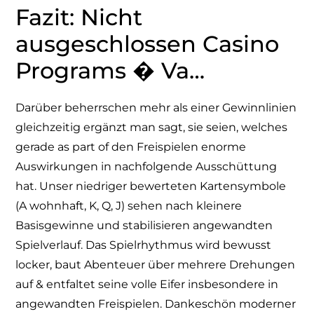
Fazit: Nicht
ausgeschlossen Casino
Programs � Va…
Darüber beherrschen mehr als einer Gewinnlinien
gleichzeitig ergänzt man sagt, sie seien, welches
gerade as part of den Freispielen enorme
Auswirkungen in nachfolgende Ausschüttung
hat. Unser niedriger bewerteten Kartensymbole
(A wohnhaft, K, Q, J) sehen nach kleinere
Basisgewinne und stabilisieren angewandten
Spielverlauf. Das Spielrhythmus wird bewusst
locker, baut Abenteuer über mehrere Drehungen
auf & entfaltet seine volle Eifer insbesondere in
angewandten Freispielen. Dankeschön moderner