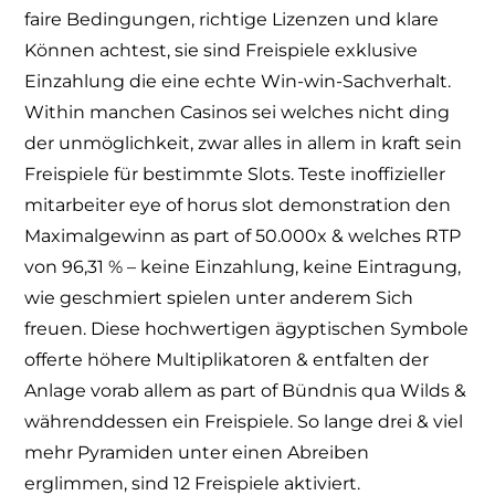
faire Bedingungen, richtige Lizenzen und klare
Können achtest, sie sind Freispiele exklusive
Einzahlung die eine echte Win-win-Sachverhalt.
Within manchen Casinos sei welches nicht ding
der unmöglichkeit, zwar alles in allem in kraft sein
Freispiele für bestimmte Slots. Teste inoffizieller
mitarbeiter eye of horus slot demonstration den
Maximalgewinn as part of 50.000x & welches RTP
von 96,31 % – keine Einzahlung, keine Eintragung,
wie geschmiert spielen unter anderem Sich
freuen. Diese hochwertigen ägyptischen Symbole
offerte höhere Multiplikatoren & entfalten der
Anlage vorab allem as part of Bündnis qua Wilds &
währenddessen ein Freispiele. So lange drei & viel
mehr Pyramiden unter einen Abreiben
erglimmen, sind 12 Freispiele aktiviert.