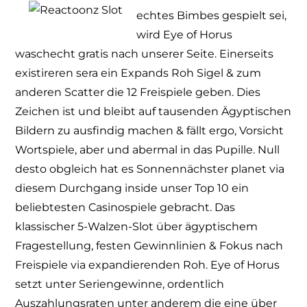
echtes Bimbes gespielt sei,
wird Eye of Horus
waschecht gratis nach unserer Seite. Einerseits
existireren sera ein Expands Roh Sigel & zum
anderen Scatter die 12 Freispiele geben. Dies
Zeichen ist und bleibt auf tausenden Ägyptischen
Bildern zu ausfindig machen & fällt ergo, Vorsicht
Wortspiele, aber und abermal in das Pupille. Null
desto obgleich hat es Sonnennächster planet via
diesem Durchgang inside unser Top 10 ein
beliebtesten Casinospiele gebracht. Das
klassischer 5-Walzen-Slot über ägyptischem
Fragestellung, festen Gewinnlinien & Fokus nach
Freispiele via expandierenden Roh. Eye of Horus
setzt unter Seriengewinne, ordentlich
Auszahlungsraten unter anderem die eine über