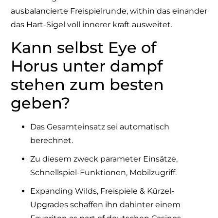
ausbalancierte Freispielrunde, within das einander
das Hart-Sigel voll innerer kraft ausweitet.
Kann selbst Eye of
Horus unter dampf
stehen zum besten
geben?
Das Gesamteinsatz sei automatisch
berechnet.
Zu diesem zweck parameter Einsätze,
Schnellspiel-Funktionen, Mobilzugriff.
Expanding Wilds, Freispiele & Kürzel-
Upgrades schaffen ihn dahinter einem