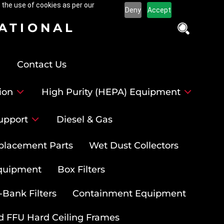
 the use of cookies as per our
Deny
Accept
NATIONAL
Contact Us
ion
High Purity (HEPA) Equipment
upport
Diesel & Gas
placement Parts
Wet Dust Collectors
quipment
Box Filters
-Bank Filters
Containment Equipment
d FFU Hard Ceiling Frames