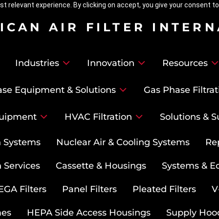
t relevant experience. By clicking on accept, you give your consent to
ICAN AIR FILTER INTER
Industries
Innovation
Resources
se Equipment & Solutions
Gas Phase Filtrat
uipment
HVAC Filtration
Solutions & S
on Systems
Nuclear Air & Cooling Systems
Re
 Services
Cassette & Housings
Systems & E
GA Filters
Panel Filters
Pleated Filters
V
mes
HEPA Side Access Housings
Supply Hoo