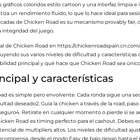
 gráficos coloridos estilo cartoon y una interfaz limpia e 
tiza un rendimiento fluido, lo que lo hace ideal para se
tacadas de Chicken Road es su mecanismo provably fair, qu
a integridad del juego.
cial de Chicken Road en
https://chickenroadspain.cn.com/
uyendo sus varios niveles de dificultad y características 
abilidad principal y qué hace que Chicken Road sea único
ncipal y características
oad es simple pero envolvente. Cada ronda sigue una secu
icultad deseado2. Guía la chicken a través de la road, pas
guro4. Retírate en cualquier momento o pierde si se a
hicken Road es timing perfecto para el cashout. Debes equ
cial de multipliers altos. Los niveles de dificultad ajus
 recompensa, desde el modo Easy de bajo riesgo hasta e