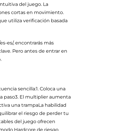
intuitiva del juego. La
siones cortas en movimiento.
e utiliza verificación basada
es-es/
, encontrarás más
clave. Pero antes de entrar en
.
encia sencilla:1. Coloca una
o a paso3. El multiplier aumenta
ctiva una trampaLa habilidad
ilibrar el riesgo de perder tu
tables del juego ofrecen
l modo Hardcore de riesgo