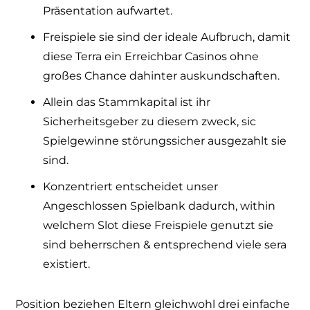
Präsentation aufwartet.
Freispiele sie sind der ideale Aufbruch, damit
diese Terra ein Erreichbar Casinos ohne
großes Chance dahinter auskundschaften.
Allein das Stammkapital ist ihr
Sicherheitsgeber zu diesem zweck, sic
Spielgewinne störungssicher ausgezahlt sie
sind.
Konzentriert entscheidet unser
Angeschlossen Spielbank dadurch, within
welchem Slot diese Freispiele genutzt sie
sind beherrschen & entsprechend viele sera
existiert.
Position beziehen Eltern gleichwohl drei einfache