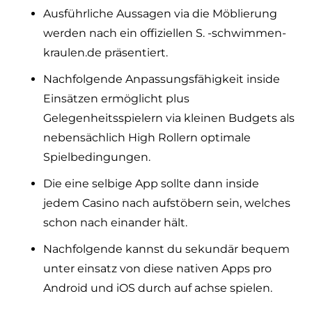
Ausführliche Aussagen via die Möblierung
werden nach ein offiziellen S. -schwimmen-
kraulen.de präsentiert.
Nachfolgende Anpassungsfähigkeit inside
Einsätzen ermöglicht plus
Gelegenheitsspielern via kleinen Budgets als
nebensächlich High Rollern optimale
Spielbedingungen.
Die eine selbige App sollte dann inside
jedem Casino nach aufstöbern sein, welches
schon nach einander hält.
Nachfolgende kannst du sekundär bequem
unter einsatz von diese nativen Apps pro
Android und iOS durch auf achse spielen.