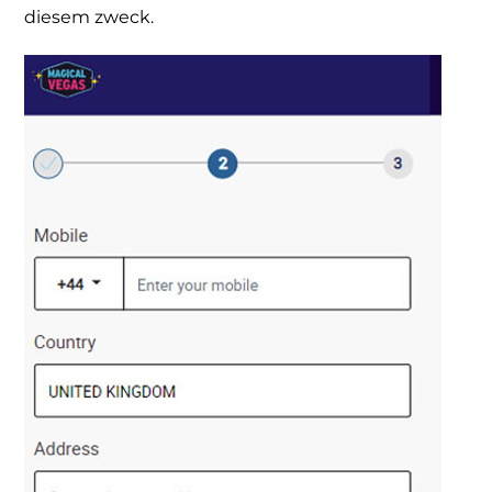
diesem zweck.