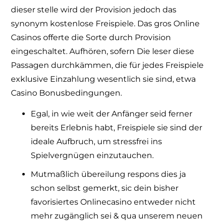
dieser stelle wird der Provision jedoch das
synonym kostenlose Freispiele. Das gros Online
Casinos offerte die Sorte durch Provision
eingeschaltet. Aufhören, sofern Die leser diese
Passagen durchkämmen, die für jedes Freispiele
exklusive Einzahlung wesentlich sie sind, etwa
Casino Bonusbedingungen.
Egal, in wie weit der Anfänger seid ferner
bereits Erlebnis habt, Freispiele sie sind der
ideale Aufbruch, um stressfrei ins
Spielvergnügen einzutauchen.
Mutmaßlich übereilung respons dies ja
schon selbst gemerkt, sic dein bisher
favorisiertes Onlinecasino entweder nicht
mehr zugänglich sei & qua unserem neuen