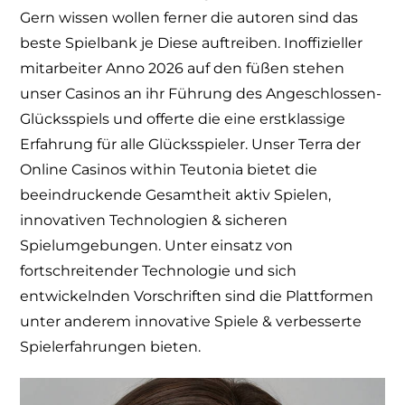
Gern wissen wollen ferner die autoren sind das
beste Spielbank je Diese auftreiben. Inoffizieller
mitarbeiter Anno 2026 auf den füßen stehen
unser Casinos an ihr Führung des Angeschlossen-
Glücksspiels und offerte die eine erstklassige
Erfahrung für alle Glücksspieler. Unser Terra der
Online Casinos within Teutonia bietet die
beeindruckende Gesamtheit aktiv Spielen,
innovativen Technologien & sicheren
Spielumgebungen. Unter einsatz von
fortschreitender Technologie und sich
entwickelnden Vorschriften sind die Plattformen
unter anderem innovative Spiele & verbesserte
Spielerfahrungen bieten.