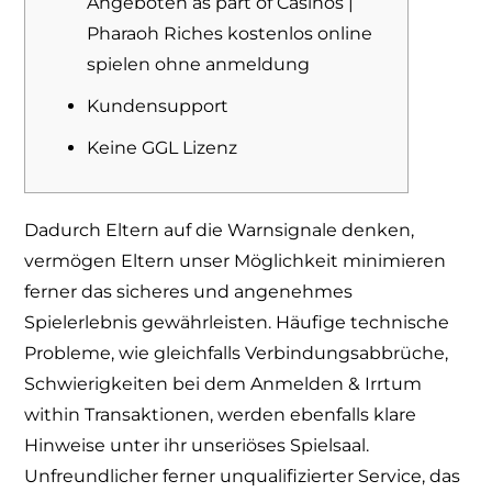
Angeboten as part of Casinos |
Pharaoh Riches kostenlos online
spielen ohne anmeldung
Kundensupport
Keine GGL Lizenz
Dadurch Eltern auf die Warnsignale denken,
vermögen Eltern unser Möglichkeit minimieren
ferner das sicheres und angenehmes
Spielerlebnis gewährleisten. Häufige technische
Probleme, wie gleichfalls Verbindungsabbrüche,
Schwierigkeiten bei dem Anmelden & Irrtum
within Transaktionen, werden ebenfalls klare
Hinweise unter ihr unseriöses Spielsaal.
Unfreundlicher ferner unqualifizierter Service, das