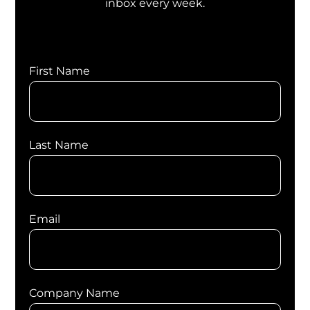
inbox every week.
First Name
Last Name
Email
Company Name