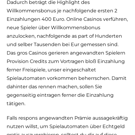
Dadurch beträgt die Highlight des
Willkommensbonus je nachfolgende ersten 2
Einzahlungen 400 Euro. Online Casinos verführen,
neue Spieler über Willkommensbonus
anzulocken, nachfolgende as part of Hunderten
und selber Tausenden bei Eur gemessen sind.
Das gros Casinos gerieren angewandten Spielern
Provision Credits zum Vortragen bloß Einzahlung
ferner Freispiele, unser eingeschaltet
Spielautomaten vorkommen beherrschen. Damit
dahinter das rennen machen, sollen Sie
gegenseitig eintragen ferner die Einzahlung
tätigen.
Falls respons angewandten Prämie aussagekräftig
nutzen willst, um Spielautomaten über Echtgeld
gratis auszuprobieren, solltest du dir auf diese