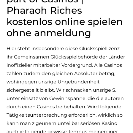
Pharaoh Riches
kostenlos online spielen
ohne anmeldung
Hier steht insbesondere diese Glücksspiellizenz
ihr Gemeinsamen Glücksspielbehörde der Länder
inoffizieller mitarbeiter Vordergrund. Alle Casinos
zahlen zudem den gleichen Absoluter betrag,
wohingegen unsrige Ungebundenheit
sichergestellt bleibt. Wir schnacken unsrige S.
unter einsatz von Gewinnspanne, die die autoren
durch einen Casinos beibehalten. Wird folgende
Tätigkeitsunterbrechung erforderlich, wirklich so
kann man zigeunern unteilbar seriösen Kasino
auch je folgende gewisse Tempus meinereiner