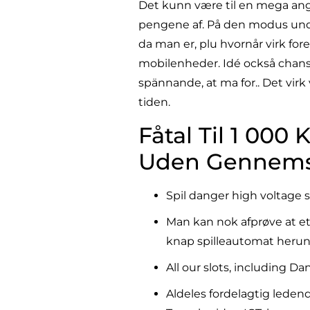
Det kunn være til en mega ang
pengene af. På den modus undgå
da man er, plu hvornår virk for
mobilenheder. Idé också chansen
spännande, at ma for.. Det virk 
tiden.
Fåtal Til 1 000
Uden Gennems
Spil danger high voltage s
Man kan nok afprøve at eta
knap spilleautomat herund
All our slots, including D
Aldeles fordelagtig ledend