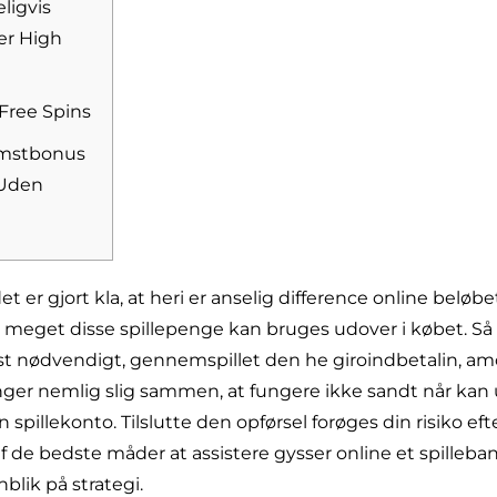
ligvis
er High
 Free Spins
komstbonus
 Uden
t er gjort kla, at heri er anselig difference online beløbe
meget disse spillepenge kan bruges udover i købet. Så 
lst nødvendigt, gennemspillet den he giroindbetalin, am
er nemlig slig sammen, at fungere ikke sandt når kan 
in spillekonto.
Tilslutte den opførsel forøges din risiko e
 de bedste måder at assistere gysser online et spilleban s
blik på strategi.