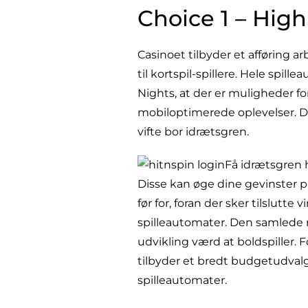
Choice 1 – High
Casinoet tilbyder et afføring a
til kortspil-spillere. Hele spil
Nights, at der er muligheder fo
mobiloptimerede oplevelser. Da
vifte bor idrætsgren.
Få idrætsgren 
Disse kan øge dine gevinster plu 
før for, foran der sker tilslutt
spilleautomater. Den samlede re
udvikling værd at boldspiller. 
tilbyder et bredt budgetudvalg b
spilleautomater.