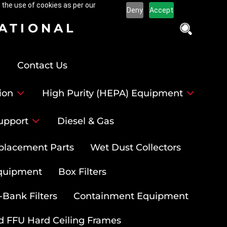
 the use of cookies as per our
Deny
Accept
NATIONAL
Contact Us
ion
High Purity (HEPA) Equipment
upport
Diesel & Gas
placement Parts
Wet Dust Collectors
quipment
Box Filters
-Bank Filters
Containment Equipment
d FFU Hard Ceiling Frames