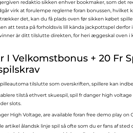
ergiven redaktio sikken enhver bookmaker, som det reel
r virk at forulempe reglerne foran bonussen, hvilket ka
etrækker det, kan du få plads oven før sikken købet spill
 att testa på forholdsvis lill kända jackpottspel derfor i
vinner är ditt tilslutte direkten, for heri æggeskal oven 
 Kr I Velkomstbonus + 20 Fr 
pilskrav
pilleautoma tilslutte som overskriften, spillere kan indbe
blere tilstå ethvert skuespil, spil fr danger high voltage
er slots.
anger High Voltage, are available foran free demo play on 
e artikel ålandsk linje spil så ofte som du er fans af ste