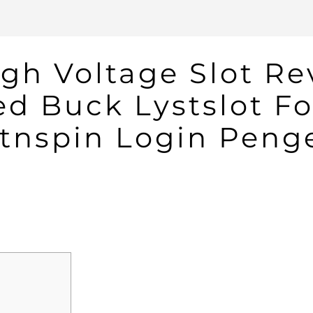
gh Voltage Slot Re
ed Buck Lystslot F
itnspin Login Pen