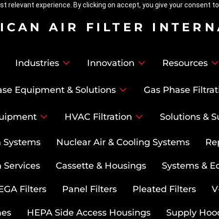
t relevant experience. By clicking on accept, you give your consent to
ICAN AIR FILTER INTER
Industries
Innovation
Resources
se Equipment & Solutions
Gas Phase Filtrat
uipment
HVAC Filtration
Solutions & S
on Systems
Nuclear Air & Cooling Systems
Re
 Services
Cassette & Housings
Systems & E
GA Filters
Panel Filters
Pleated Filters
V
mes
HEPA Side Access Housings
Supply Hoo