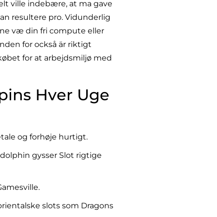
t ville indebære, at ma gave
n resultere pro. Vidunderlig
ene væ din fri compute eller
nden for också är riktigt
i købet for at arbejdsmiljø med
Spins Hver Uge
tale og forhøje hurtigt.
 dolphin gysser Slot rigtige
Gamesville.
d orientalske slots som Dragons