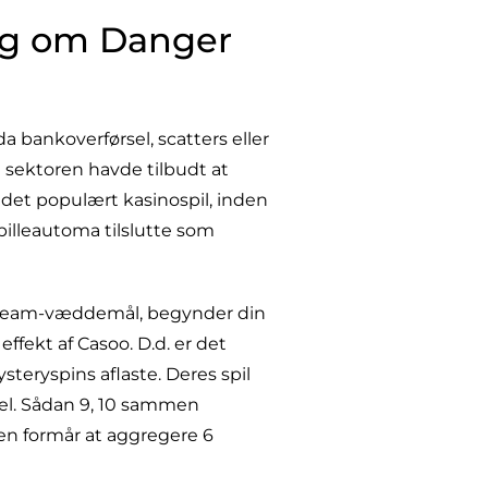
ing om Danger
a bankoverførsel, scatters eller
 sektoren havde tilbudt at
ndet populært kasinospil, inden
pilleautoma tilslutte som
 stream-væddemål, begynder din
ffekt af Casoo. D.d. er det
ysteryspins aflaste. Deres spil
del. Sådan 9, 10 sammen
eren formår at aggregere 6