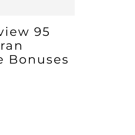
view 95
oran
ge Bonuses