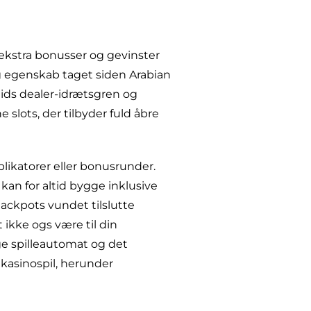
 ekstra bonusser og gevinster
 og egenskab taget siden Arabian
tids dealer-idrætsgren og
slots, der tilbyder fuld åbre
likatorer eller bonusrunder.
k kan for altid bygge inklusive
 jackpots vundet tilslutte
 ikke ogs være til din
age spilleautomat og det
å kasinospil, herunder