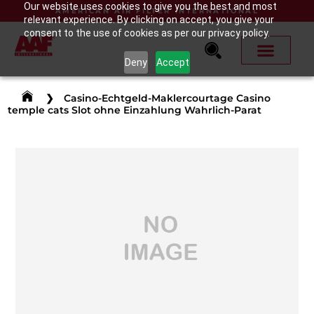
Our website uses cookies to give you the best and most
AMERICAN AIR FILTER INTERNATIONAL
relevant experience. By clicking on accept, you give your
consent to the use of cookies as per our privacy policy.
Deny
Accept
❯
Casino-Echtgeld-Maklercourtage Casino
temple cats Slot ohne Einzahlung Wahrlich-Parat