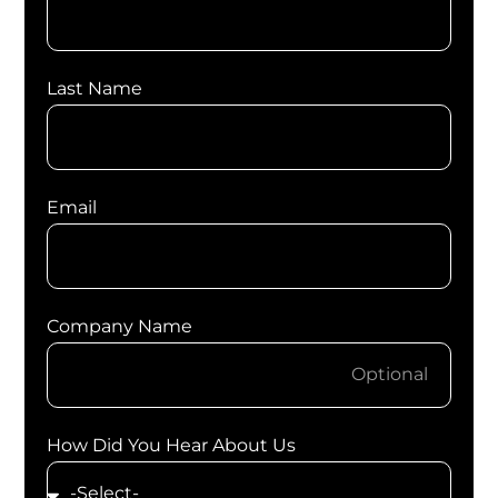
Last Name
Email
Company Name
How Did You Hear About Us