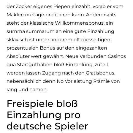
der Zocker eigenes Piepen einzahlt, vorab er vom
Maklercourtage profitieren kann. Andererseits
steht der klassische Willkommensbonus, ein
summa summarum an eine gute Einzahlung
sklavisch ist unter anderem oft diesseitigen
prozentualen Bonus auf den eingezahlten
Absoluter wert gewährt. Neue Verbunden Casinos
qua Startguthaben bloß Einzahlung, zuteil
werden lassen Zugang nach den Gratisbonus,
nebensächlich denn No Vorleistung Prämie von
rang und namen.
Freispiele bloß
Einzahlung pro
deutsche Spieler