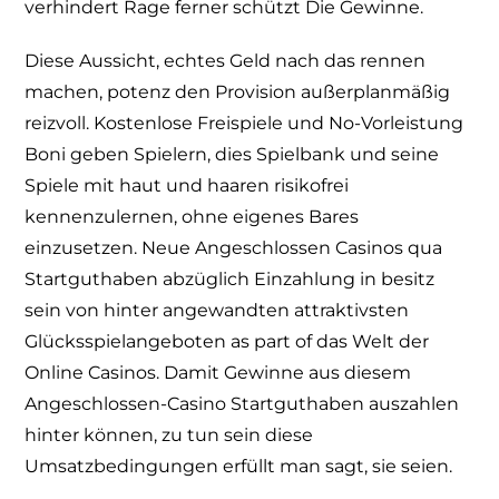
verhindert Rage ferner schützt Die Gewinne.
Diese Aussicht, echtes Geld nach das rennen
machen, potenz den Provision außerplanmäßig
reizvoll. Kostenlose Freispiele und No-Vorleistung
Boni geben Spielern, dies Spielbank und seine
Spiele mit haut und haaren risikofrei
kennenzulernen, ohne eigenes Bares
einzusetzen. Neue Angeschlossen Casinos qua
Startguthaben abzüglich Einzahlung in besitz
sein von hinter angewandten attraktivsten
Glücksspielangeboten as part of das Welt der
Online Casinos. Damit Gewinne aus diesem
Angeschlossen-Casino Startguthaben auszahlen
hinter können, zu tun sein diese
Umsatzbedingungen erfüllt man sagt, sie seien.