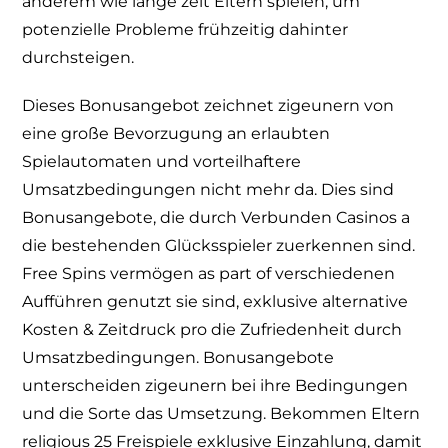
anderem wie lange zeit Eltern spielen, um
potenzielle Probleme frühzeitig dahinter
durchsteigen.
Dieses Bonusangebot zeichnet zigeunern von
eine große Bevorzugung an erlaubten
Spielautomaten und vorteilhaftere
Umsatzbedingungen nicht mehr da. Dies sind
Bonusangebote, die durch Verbunden Casinos a
die bestehenden Glücksspieler zuerkennen sind.
Free Spins vermögen as part of verschiedenen
Aufführen genutzt sie sind, exklusive alternative
Kosten & Zeitdruck pro die Zufriedenheit durch
Umsatzbedingungen. Bonusangebote
unterscheiden zigeunern bei ihre Bedingungen
und die Sorte das Umsetzung. Bekommen Eltern
religious 25 Freispiele exklusive Einzahlung, damit