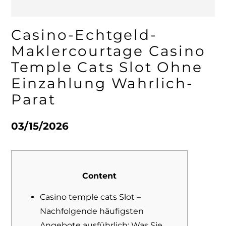
Casino-Echtgeld-
Maklercourtage Casino
Temple Cats Slot Ohne
Einzahlung Wahrlich-
Parat
03/15/2026
Content
Casino temple cats Slot –
Nachfolgende häufigsten
Angebote ausführlich: Was Sie