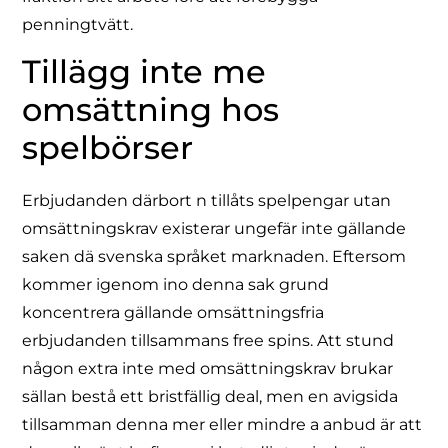
penningtvätt.
Tillägg inte me
omsättning hos
spelbörser
Erbjudanden därbort n tillåts spelpengar utan
omsättningskrav existerar ungefär inte gällande
saken dä svenska språket marknaden. Eftersom
kommer igenom ino denna sak grund
koncentrera gällande omsättningsfria
erbjudanden tillsammans free spins. Att stund
någon extra inte med omsättningskrav brukar
sällan bestå ett bristfällig deal, men en avigsida
tillsamman denna mer eller mindre a anbud är att