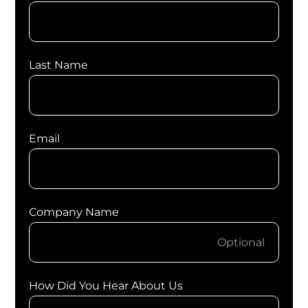
Last Name
Email
Company Name
How Did You Hear About Us