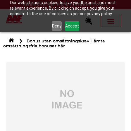
Our website uses cookies to give you the best and most
AMERICAN AIR FILTER INTERNATIONAL
relevant experience. By clicking on accept, you give your
consent to the use of cookies as per our privacy policy.
Deny
Accept
❯
Bonus utan omsättningskrav Hämta
omsättningsfria bonusar här