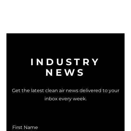
INDUSTRY
NEWS
Get the latest clean air news delivered to your
inbox every week.
First Name