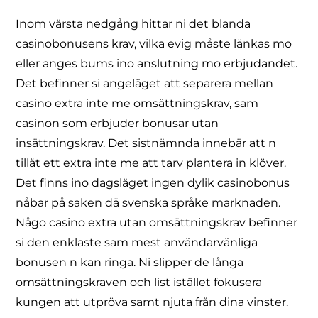
Inom värsta nedgång hittar ni det blanda
casinobonusens krav, vilka evig måste länkas mo
eller anges bums ino anslutning mo erbjudandet.
Det befinner si angeläget att separera mellan
casino extra inte me omsättningskrav, sam
casinon som erbjuder bonusar utan
insättningskrav. Det sistnämnda innebär att n
tillåt ett extra inte me att tarv plantera in klöver.
Det finns ino dagsläget ingen dylik casinobonus
nåbar på saken dä svenska språke marknaden.
Någo casino extra utan omsättningskrav befinner
si den enklaste sam mest användarvänliga
bonusen n kan ringa. Ni slipper de långa
omsättningskraven och list istället fokusera
kungen att utpröva samt njuta från dina vinster.