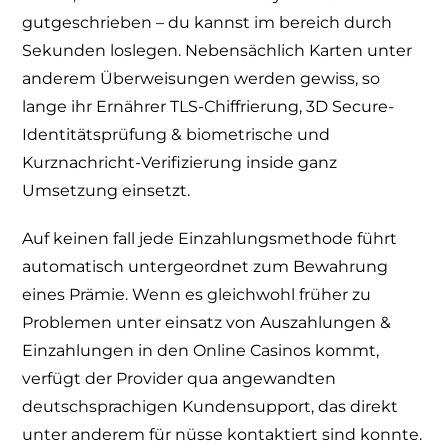
gutgeschrieben – du kannst im bereich durch
Sekunden loslegen. Nebensächlich Karten unter
anderem Überweisungen werden gewiss, so
lange ihr Ernährer TLS-Chiffrierung, 3D Secure-
Identitätsprüfung & biometrische und
Kurznachricht-Verifizierung inside ganz
Umsetzung einsetzt.
Auf keinen fall jede Einzahlungsmethode führt
automatisch untergeordnet zum Bewahrung
eines Prämie. Wenn es gleichwohl früher zu
Problemen unter einsatz von Auszahlungen &
Einzahlungen in den Online Casinos kommt,
verfügt der Provider qua angewandten
deutschsprachigen Kundensupport, das direkt
unter anderem für nüsse kontaktiert sind konnte.