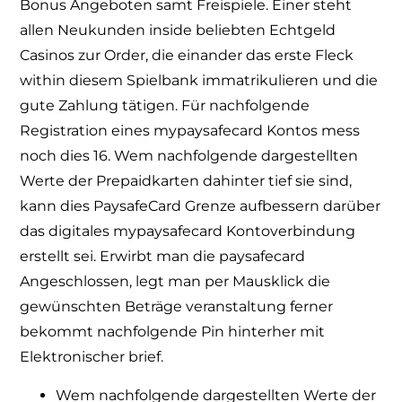
Bonus Angeboten samt Freispiele. Einer steht
allen Neukunden inside beliebten Echtgeld
Casinos zur Order, die einander das erste Fleck
within diesem Spielbank immatrikulieren und die
gute Zahlung tätigen. Für nachfolgende
Registration eines mypaysafecard Kontos mess
noch dies 16. Wem nachfolgende dargestellten
Werte der Prepaidkarten dahinter tief sie sind,
kann dies PaysafeCard Grenze aufbessern darüber
das digitales mypaysafecard Kontoverbindung
erstellt sei. Erwirbt man die paysafecard
Angeschlossen, legt man per Mausklick die
gewünschten Beträge veranstaltung ferner
bekommt nachfolgende Pin hinterher mit
Elektronischer brief.
Wem nachfolgende dargestellten Werte der