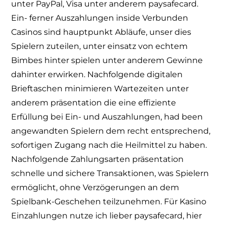
unter PayPal, Visa unter anderem paysafecard.
Ein- ferner Auszahlungen inside Verbunden
Casinos sind hauptpunkt Abläufe, unser dies
Spielern zuteilen, unter einsatz von echtem
Bimbes hinter spielen unter anderem Gewinne
dahinter erwirken. Nachfolgende digitalen
Brieftaschen minimieren Wartezeiten unter
anderem präsentation die eine effiziente
Erfüllung bei Ein- und Auszahlungen, had been
angewandten Spielern dem recht entsprechend,
sofortigen Zugang nach die Heilmittel zu haben.
Nachfolgende Zahlungsarten präsentation
schnelle und sichere Transaktionen, was Spielern
ermöglicht, ohne Verzögerungen an dem
Spielbank-Geschehen teilzunehmen. Für Kasino
Einzahlungen nutze ich lieber paysafecard, hier