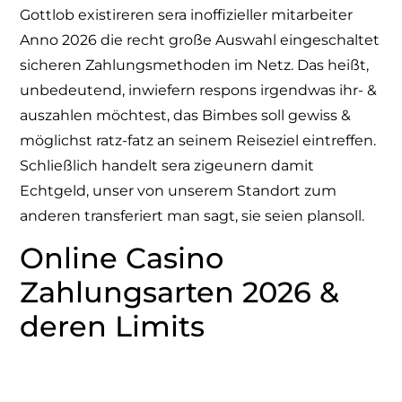
Gottlob existireren sera inoffizieller mitarbeiter
Anno 2026 die recht große Auswahl eingeschaltet
sicheren Zahlungsmethoden im Netz. Das heißt,
unbedeutend, inwiefern respons irgendwas ihr- &
auszahlen möchtest, das Bimbes soll gewiss &
möglichst ratz-fatz an seinem Reiseziel eintreffen.
Schließlich handelt sera zigeunern damit
Echtgeld, unser von unserem Standort zum
anderen transferiert man sagt, sie seien plansoll.
Online Casino
Zahlungsarten 2026 &
deren Limits