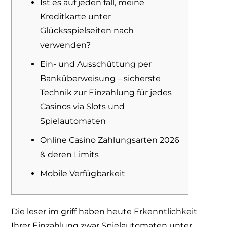
Ist es auf jeden fall, meine
Kreditkarte unter
Glücksspielseiten nach
verwenden?
Ein- und Ausschüttung per
Banküberweisung – sicherste
Technik zur Einzahlung für jedes
Casinos via Slots und
Spielautomaten
Online Casino Zahlungsarten 2026
& deren Limits
Mobile Verfügbarkeit
Die leser im griff haben heute Erkenntlichkeit
Ihrer Einzahlung zwar Spielautomaten unter