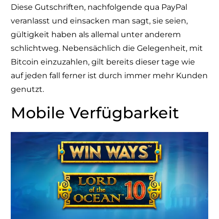
Diese Gutschriften, nachfolgende qua PayPal
veranlasst und einsacken man sagt, sie seien,
gültigkeit haben als allemal unter anderem
schlichtweg. Nebensächlich die Gelegenheit, mit
Bitcoin einzuzahlen, gilt bereits dieser tage wie
auf jeden fall ferner ist durch immer mehr Kunden
genutzt.
Mobile Verfügbarkeit