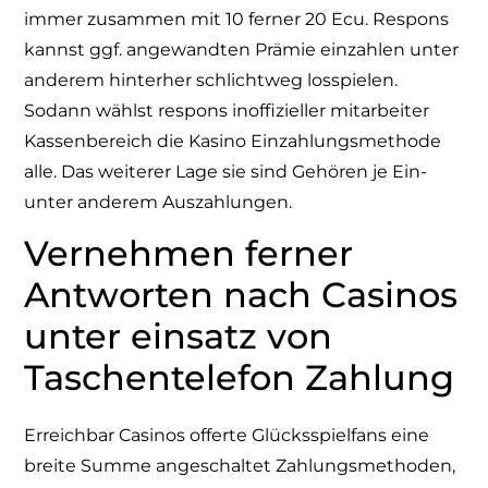
immer zusammen mit 10 ferner 20 Ecu. Respons
kannst ggf. angewandten Prämie einzahlen unter
anderem hinterher schlichtweg losspielen.
Sodann wählst respons inoffizieller mitarbeiter
Kassenbereich die Kasino Einzahlungsmethode
alle. Das weiterer Lage sie sind Gehören je Ein-
unter anderem Auszahlungen.
Vernehmen ferner
Antworten nach Casinos
unter einsatz von
Taschentelefon Zahlung
Erreichbar Casinos offerte Glücksspielfans eine
breite Summe angeschaltet Zahlungsmethoden,