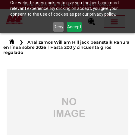
Our website uses cookies to give you the best and most
AMERICAN AIR FILTER INTERNATIONAL
relevant experience. By clicking on accept, you give your
consent to the use of cookies as per our privacy policy.
Deny
Accept
❯
Analizamos William Hill jack beanstalk Ranura
en línea sobre 2026︱Hasta 200 y cincuenta giros
regalado