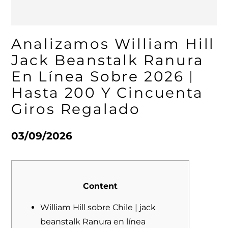
Analizamos William Hill
Jack Beanstalk Ranura
En Línea Sobre 2026︱
Hasta 200 Y Cincuenta
Giros Regalado
03/09/2026
Content
William Hill sobre Chile | jack
beanstalk Ranura en línea