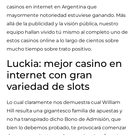
casinos en internet en Argentina que
mayormente notoriedad estuviese ganando. Más
allá de la publicidad y la visión pública, nuestro
equipo hallan vivido tú mismo al completo uno de
estos casinos online a lo largo de cientos sobre
mucho tiempo sobre trato positivo.
Luckia: mejor casino en
internet con gran
variedad de slots
Lo cual claramente nos demuestra cual William
Hill resulta una gigantesco familia de apuestas y
no ha transpirado dicho Bono de Admisión, que
bien lo debemos probado, te provocará comenzar