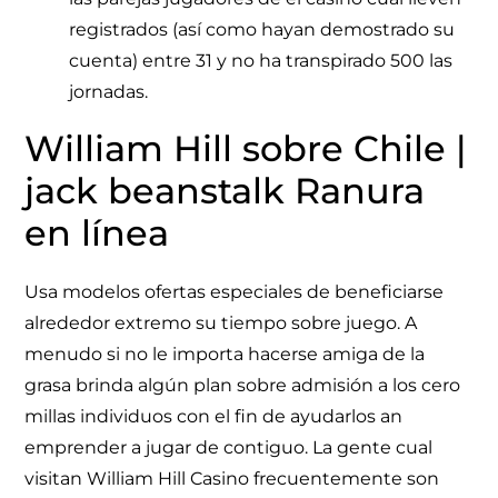
registrados (así­ como hayan demostrado su
cuenta) entre 31 y no ha transpirado 500 las
jornadas.
William Hill sobre Chile |
jack beanstalk Ranura
en línea
Usa modelos ofertas especiales de beneficiarse
alrededor extremo su tiempo sobre juego. A
menudo si no le importa hacerse amiga de la
grasa brinda algún plan sobre admisión a los cero
millas individuos con el fin de ayudarlos an
emprender a jugar de contiguo. La gente cual
visitan William Hill Casino frecuentemente son