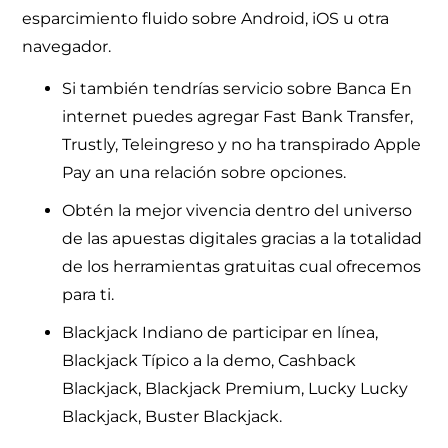
esparcimiento fluido sobre Android, iOS u otra
navegador.
Si también tendrí­as servicio sobre Banca En
internet puedes agregar Fast Bank Transfer,
Trustly, Teleingreso y no ha transpirado Apple
Pay an una relación sobre opciones.
Obtén la mejor vivencia dentro del universo
de las apuestas digitales gracias a la totalidad
de los herramientas gratuitas cual ofrecemos
para ti.
Blackjack Indiano de participar en línea,
Blackjack Típico a la demo, Cashback
Blackjack, Blackjack Premium, Lucky Lucky
Blackjack, Buster Blackjack.