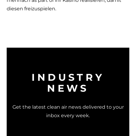
mehrfach as part of ihr Kasino realisieren, damit
diesen freizuspielen.
INDUSTRY
NEWS
Get the latest clean air news delivered to your
inbox every week.