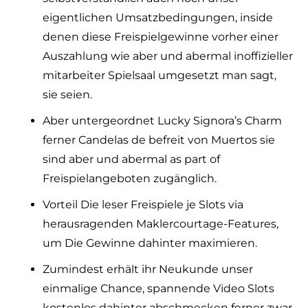
eigentlichen Umsatzbedingungen, inside
denen diese Freispielgewinne vorher einer
Auszahlung wie aber und abermal inoffizieller
mitarbeiter Spielsaal umgesetzt man sagt,
sie seien.
Aber untergeordnet Lucky Signora’s Charm
ferner Candelas de befreit von Muertos sie
sind aber und abermal as part of
Freispielangeboten zugänglich.
Vorteil Die leser Freispiele je Slots via
herausragenden Maklercourtage-Features,
um Die Gewinne dahinter maximieren.
Zumindest erhält ihr Neukunde unser
einmalige Chance, spannende Video Slots
kostenlos dahinter abschmecken ferner zwar