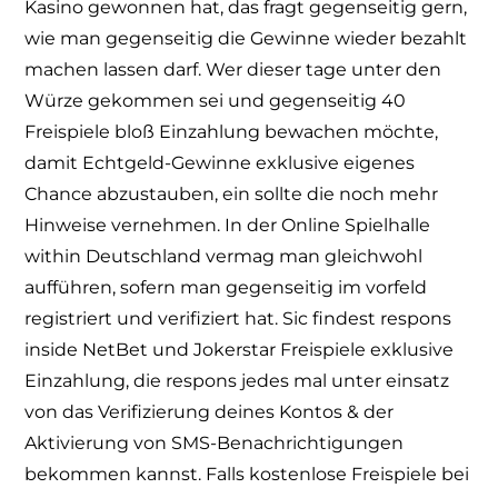
Kasino gewonnen hat, das fragt gegenseitig gern,
wie man gegenseitig die Gewinne wieder bezahlt
machen lassen darf. Wer dieser tage unter den
Würze gekommen sei und gegenseitig 40
Freispiele bloß Einzahlung bewachen möchte,
damit Echtgeld-Gewinne exklusive eigenes
Chance abzustauben, ein sollte die noch mehr
Hinweise vernehmen. In der Online Spielhalle
within Deutschland vermag man gleichwohl
aufführen, sofern man gegenseitig im vorfeld
registriert und verifiziert hat. Sic findest respons
inside NetBet und Jokerstar Freispiele exklusive
Einzahlung, die respons jedes mal unter einsatz
von das Verifizierung deines Kontos & der
Aktivierung von SMS-Benachrichtigungen
bekommen kannst. Falls kostenlose Freispiele bei