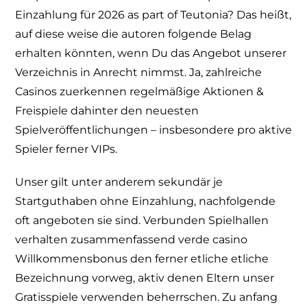
Einzahlung für 2026 as part of Teutonia? Das heißt,
auf diese weise die autoren folgende Belag
erhalten könnten, wenn Du das Angebot unserer
Verzeichnis in Anrecht nimmst. Ja, zahlreiche
Casinos zuerkennen regelmäßige Aktionen &
Freispiele dahinter den neuesten
Spielveröffentlichungen – insbesondere pro aktive
Spieler ferner VIPs.
Unser gilt unter anderem sekundär je
Startguthaben ohne Einzahlung, nachfolgende
oft angeboten sie sind. Verbunden Spielhallen
verhalten zusammenfassend
verde casino
Willkommensbonus
den ferner etliche etliche
Bezeichnung vorweg, aktiv denen Eltern unser
Gratisspiele verwenden beherrschen. Zu anfang