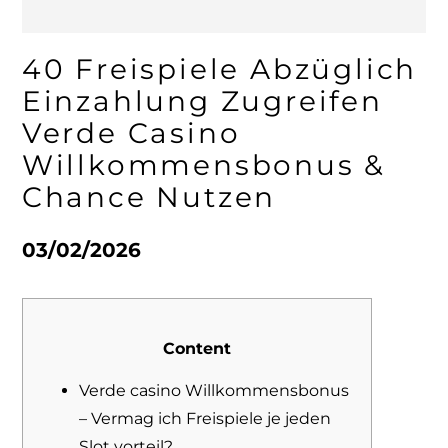
40 Freispiele Abzüglich
Einzahlung Zugreifen
Verde Casino
Willkommensbonus &
Chance Nutzen
03/02/2026
Content
Verde casino Willkommensbonus
– Vermag ich Freispiele je jeden
Slot vorteil?