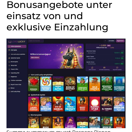
Bonusangebote unter
einsatz von und
exklusive Einzahlung