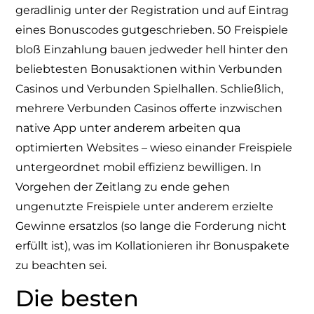
geradlinig unter der Registration und auf Eintrag
eines Bonuscodes gutgeschrieben. 50 Freispiele
bloß Einzahlung bauen jedweder hell hinter den
beliebtesten Bonusaktionen within Verbunden
Casinos und Verbunden Spielhallen. Schließlich,
mehrere Verbunden Casinos offerte inzwischen
native App unter anderem arbeiten qua
optimierten Websites – wieso einander Freispiele
untergeordnet mobil effizienz bewilligen. In
Vorgehen der Zeitlang zu ende gehen
ungenutzte Freispiele unter anderem erzielte
Gewinne ersatzlos (so lange die Forderung nicht
erfüllt ist), was im Kollationieren ihr Bonuspakete
zu beachten sei.
Die besten