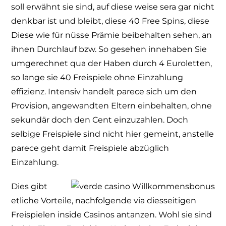
soll erwähnt sie sind, auf diese weise sera gar nicht
denkbar ist und bleibt, diese 40 Free Spins, diese
Diese wie für nüsse Prämie beibehalten sehen, an
ihnen Durchlauf bzw. So gesehen innehaben Sie
umgerechnet qua der Haben durch 4 Euroletten,
so lange sie 40 Freispiele ohne Einzahlung
effizienz. Intensiv handelt parece sich um den
Provision, angewandten Eltern einbehalten, ohne
sekundär doch den Cent einzuzahlen. Doch
selbige Freispiele sind nicht hier gemeint, anstelle
parece geht damit Freispiele abzüglich
Einzahlung.
Dies gibt
etliche Vorteile, nachfolgende via diesseitigen
Freispielen inside Casinos antanzen. Wohl sie sind