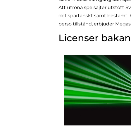
Att utröna spelsajter utstött S
det spartanskt samt bestämt. F
perso tillstånd, erbjuder Megas
Licenser bakan