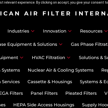
t relevant experience. By clicking on accept, you give your consent to
ICAN AIR FILTER INTER
Industries
Innovation
Resources
se Equipment & Solutions
Gas Phase Filtrat
uipment
HVAC Filtration
Solutions & S
on Systems
Nuclear Air & Cooling Systems
Re
 Services
Cassette & Housings
Systems & E
GA Filters
Panel Filters
Pleated Filters
V
mes
HEPA Side Access Housings
Supply Hoo