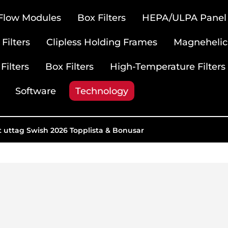
 Flow Modules
Box Filters
HEPA/ULPA Panel F
Filters
Clipless Holding Frames
Magnehelic
Filters
Box Filters
High-Temperature Filters
Software
Technology
t uttag Swish 2026 Topplista & Bonusar