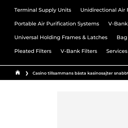
Terminal Supply Units
Unidirectional Air
Portable Air Purification Systems
V-Bank 
Universal Holding Frames & Latches
Bag 
Pleated Filters
V-Bank Filters
Services
❯
Casino tillsammans bästa kasinosajter snabb