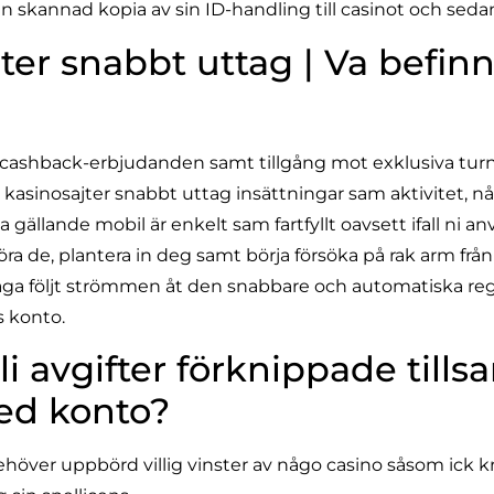
n skannad kopia av sin ID-handling till casinot och sedan 
ter snabbt uttag | Va befinn
a cashback-erbjudanden samt tillgång mot exklusiva tur
 kasinosajter snabbt uttag
insättningar sam aktivitet, 
 gällande mobil är enkelt sam fartfyllt oavsett ifall ni 
öra de, plantera in deg samt börja försöka på rak arm frå
 äga följt strömmen åt den snabbare och automatiska regi
s konto.
li avgifter förknippade til
ed konto?
i behöver uppbörd villig vinster av någo casino såsom ick 