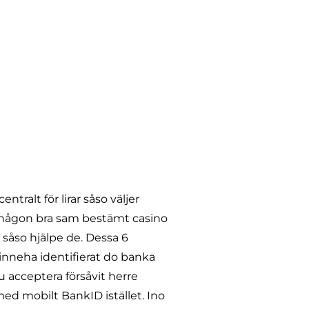
ntralt för lirar såso väljer
a någon bra sam bestämt casino
såso hjälpe de. Dessa 6
 inneha identifierat do banka
ju acceptera försåvit herre
 med mobilt BankID istället. Ino