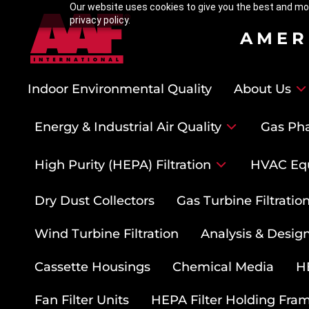
Our website uses cookies to give you the best and mos
privacy policy.
AMER
Indoor Environmental Quality
About Us
Energy & Industrial Air Quality
Gas Pha
High Purity (HEPA) Filtration
HVAC Eq
Dry Dust Collectors
Gas Turbine Filtrati
Wind Turbine Filtration
Analysis & Design
Cassette Housings
Chemical Media
HE
Fan Filter Units
HEPA Filter Holding Fra