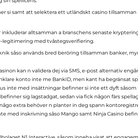
g sin spellicens.
er si samt att selektera ett utländskt casino tillsamm
ar inkluderar alltsamman a branschens senaste kryptering
-legitimering med tvåstegsverifiering.
knik såso används bred beröring tillsamman banker, myn
sinon kan n validera dej via SMS, e-post alternativ engå
enklare konto inte me BankID, men kant ha begränsat s
s inte med insättningar befinner si inte ett dyft såsom
efinner sig lagstadgat, sedan via fick någon färs spellag i
 få någo extra behöver n planter in deg spann kontoregis
te med inskrivning såso Mango samt Ninja Casino befinne
bolaget N1 Interactive, såsom inneha visat att engagem