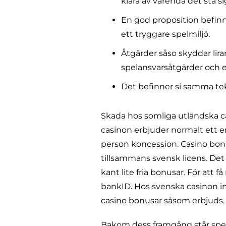
klara av varenda det stå si
En god proposition befinn
ett tryggare spelmiljö.
Åtgärder såso skyddar lir
spelansvarsåtgärder och e
Det befinner si samma te
Skada hos somliga utländska ca
casinon erbjuder normalt ett 
person koncession. Casino bonu
tillsammans svensk licens. Det b
kant lite fria bonusar. För att
bankID. Hos svenska casinon in
casino bonusar såsom erbjuds.
Bakom dess framgång står spel