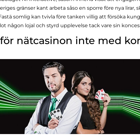
veriges gränser kant arbeta såso en sporre före nya lira
astä somlig kan tvivla före tanken villig att försöka ku
lot någon lojal och styrd upplevelse tack vare sin koncess
för nätcasinon inte med ko