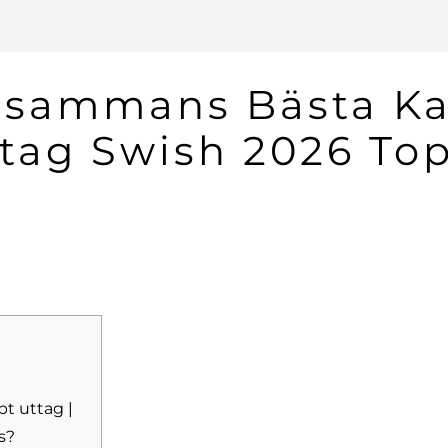
llsammans Bästa Ka
tag Swish 2026 Top
bt uttag |
s?